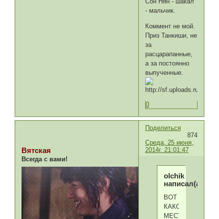
Сон Нян - шакал
- мальчик.
Коммент не мой.
Приз Танкиши, не
за
расцарапанные,
а за постоянно
выпученные.
0
Поделиться
874
Среда, 25 июня,
2014г. 21:01:47
Вятская
Всегда с вами!
olchik
написал(а):
ВОТ
КАКОЕ
МЕСТО