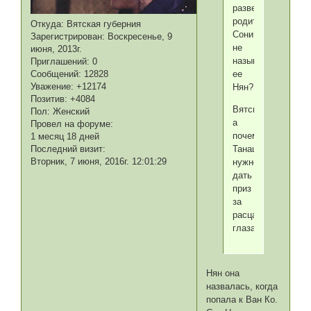
разве
родители
Откуда:
Вятская губерния
Сони
Зарегистрирован
: Воскресенье, 9
не
июня, 2013г.
называли
Приглашений:
0
ее
Сообщений:
12828
Уважение:
+12174
Нян?
Позитив:
+4084
Вятская,
Пол:
Женский
а
Провел на форуме:
почему
1 месяц 18 дней
Танашири
Последний визит:
Вторник, 7 июня, 2016г. 12:01:29
нужно
дать
приз
за
расцарапанные
глаза?
Нян она
назвалась, когда
попала к Ван Ко.