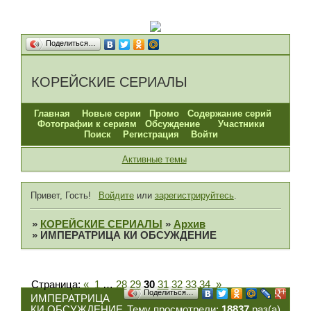
Поделиться…
КОРЕЙСКИЕ СЕРИАЛЫ
Главная
Новые серии
Промо
Содержание серий
Фотографии к сериям
Обсуждение
Участники
Поиск
Регистрация
Войти
Активные темы
Привет, Гость!
Войдите
или
зарегистрируйтесь
.
»
КОРЕЙСКИЕ СЕРИАЛЫ
»
Архив
»
ИМПЕРАТРИЦА КИ ОБСУЖДЕНИЕ
Страница:
«
1
…
28
29
30
31
32
33
34
»
Поделиться…
ИМПЕРАТРИЦА
КИ ОБСУЖДЕНИЕ
Тему просмотрели:
18837
раз(а)