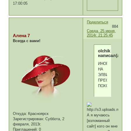
17:00:05
Поделиться
884
Среда, 25 июня,
2014г. 21:25:45
Алена 7
Всегда с вами!
olchik
написал(а):
ИНОГДА
НА
ЭЛВИСА
ПРЕСЛИ
ПОХОЖ
Откуда:
Красноярск
А я мучаюсь
Зарегистрирован
: Суббота, 2
[взломанный
февраля, 2013г.
сайт] кого он мне
Приглашений:
0