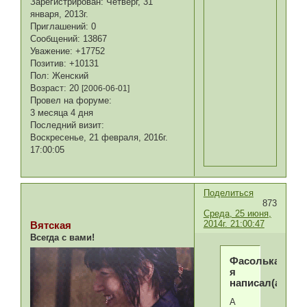
Зарегистрирован
: Четверг, 31
января, 2013г.
Приглашений:
0
Сообщений:
13867
Уважение:
+17752
Позитив:
+10131
Пол:
Женский
Возраст:
20
[2006-06-01]
Провел на форуме:
3 месяца 4 дня
Последний визит:
Воскресенье, 21 февраля, 2016г.
17:00:05
Поделиться
873
Среда, 25 июня,
2014г. 21:00:47
Вятская
Всегда с вами!
Фасолька
я
написал(а):
А