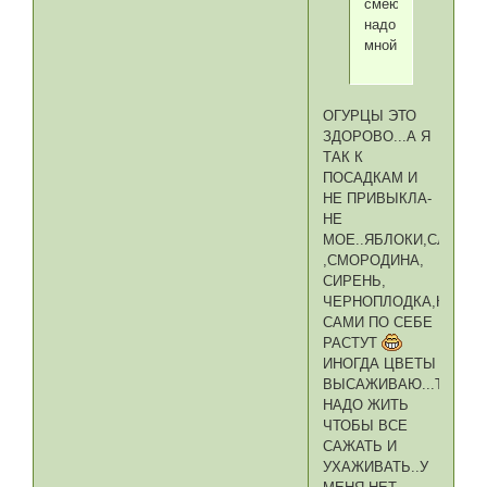
смеются
надо
мной.
ОГУРЦЫ ЭТО
ЗДОРОВО...А Я
ТАК К
ПОСАДКАМ И
НЕ ПРИВЫКЛА-
НЕ
МОЕ..ЯБЛОКИ,СЛИВА
,СМОРОДИНА,
СИРЕНЬ,
ЧЕРНОПЛОДКА,КАЛИН
САМИ ПО СЕБЕ
РАСТУТ
ИНОГДА ЦВЕТЫ
ВЫСАЖИВАЮ...ТАМ
НАДО ЖИТЬ
ЧТОБЫ ВСЕ
САЖАТЬ И
УХАЖИВАТЬ..У