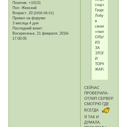
Позитив:
+10131
соцсети
Пол:
Женский
Георгий
Возраст:
20
[2006-06-01]
Лобушкин
Провел на форуме:
в
3 месяца 4 дня
своем
Последний визит:
«твиттере».
Воскресенье, 21 февраля, 2016г.
ОЛЬЧИКНАВЕРН
17:00:05
ИЗ
ЗА
ЭТОГО
И
ТОРМОЗИТ-
ЖАРА
СЕЙЧАС
ПРОВЕРИЛА-
ОТЛИП СЕРВЕР,
СМОТРЮ ГДЕ
ВСЕГДА
Я ТАК И
ДУМАЛА,