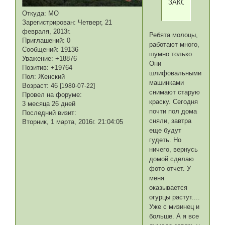
ЗАКОНЧИТЬ
Откуда:
МО
Зарегистрирован
: Четверг, 21
февраля, 2013г.
Ребята молоцы,
Приглашений:
0
работают много,
Сообщений:
19136
шумно только.
Уважение:
+18876
Они
Позитив:
+19764
шлифовальными
Пол:
Женский
машинками
Возраст:
46
[1980-07-22]
снимают старую
Провел на форуме:
краску. Сегодня
3 месяца 26 дней
почти пол дома
Последний визит:
сняли, завтра
Вторник, 1 марта, 2016г. 21:04:05
еще будут
гудеть. Но
ничего, вернусь
домой сделаю
фото отчет. У
меня
оказывается
огурцы растут....
Уже с мизинец и
больше. А я все