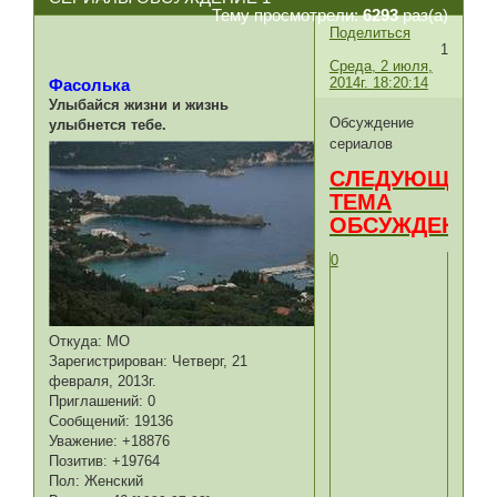
Тему просмотрели:
6293
раз(а)
Поделиться
1
Среда, 2 июля,
2014г. 18:20:14
Фасолька
Улыбайся жизни и жизнь
Обсуждение
улыбнется тебе.
сериалов
СЛЕДУЮЩАЯ
ТЕМА
ОБСУЖДЕНИЯ
0
Откуда:
МО
Зарегистрирован
: Четверг, 21
февраля, 2013г.
Приглашений:
0
Сообщений:
19136
Уважение:
+18876
Позитив:
+19764
Пол:
Женский