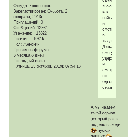
сами
Откуда:
Красноярск
знают
Зарегистрирован
: Суббота, 2
как
февраля, 2013г.
найти
Приглашений:
0
и
Сообщений:
12864
смотреть
Уважение:
+13822
в
Позитив:
+19815
тихую.....
Пол:
Женский
Думаешь
Провел на форуме:
смогут
3 месяца 8 дней
удержаться
Последний визит:
и
Пятница, 25 октября, 2019г. 07:54:13
смотреть
по
одной
серии?
А мы найдем
такой сериал
,который раз в
неделю выходит
пускай
поищут