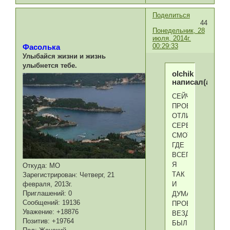
Поделиться
44
Понедельник, 28
июля, 2014г.
00:29:33
Фасолька
Улыбайся жизни и жизнь
улыбнется тебе.
olchik
написал(а):
СЕЙЧАС
ПРОВЕРИЛА-
ОТЛИП
СЕРВЕР,
СМОТРЮ
ГДЕ
ВСЕГДА
Я
Откуда:
МО
ТАК
Зарегистрирован
: Четверг, 21
И
февраля, 2013г.
Приглашений:
0
ДУМАЛА,
Сообщений:
19136
ПРОБЛЕМЫ
Уважение:
+18876
ВЕЗДЕ
Позитив:
+19764
БЫЛИ