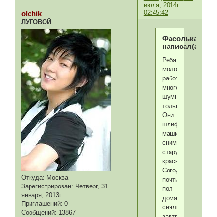
июля, 2014г.
02:45:42
olchik
ЛУГОВОЙ
Фасолька
написал(а):
Ребята
молоцы,
работают
много,
шумно
только.
Они
шлифовальными
машинками
снимают
старую
краску.
Сегодня
Откуда:
Москва
почти
Зарегистрирован
: Четверг, 31
пол
января, 2013г.
дома
Приглашений:
0
сняли,
Сообщений:
13867
завтра