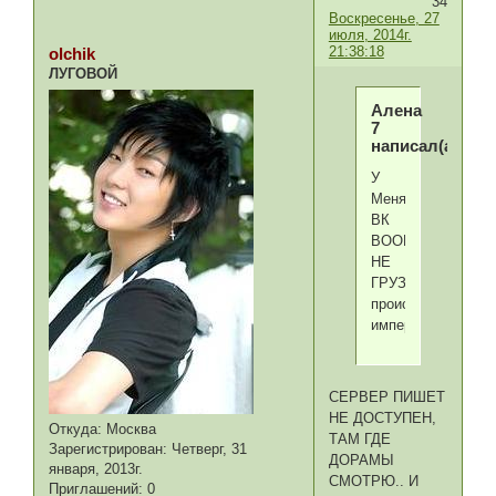
34
Воскресенье, 27
июля, 2014г.
21:38:18
olchik
ЛУГОВОЙ
Алена
7
написал(а):
У
Меня
ВК
ВООБЩЕ
НЕ
ГРУЗИТСЯ
происки
империалистов
СЕРВЕР ПИШЕТ
НЕ ДОСТУПЕН,
Откуда:
Москва
ТАМ ГДЕ
Зарегистрирован
: Четверг, 31
ДОРАМЫ
января, 2013г.
СМОТРЮ.. И
Приглашений:
0