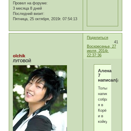
Провел на форуме:
3 месяца 8 дней
Последний визит:
Пятница, 25 октября, 2019г. 07:54:13
Поделиться
41
Воскресенье, 27
июля, 2014г.
22:37:36
olchik
ЛУГОВОЙ
Алена
7
написал(а):
Только
написать
собралась,
я в
Корё
и в
койку