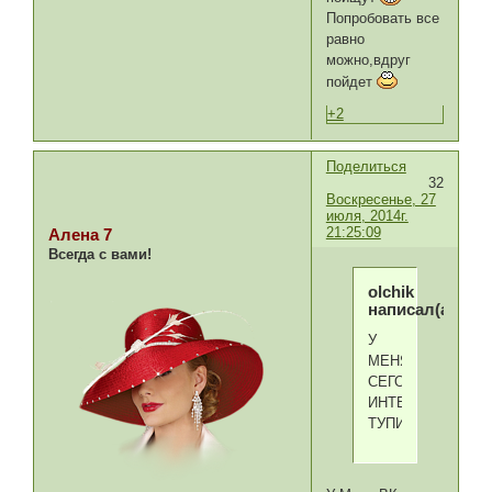
Попробовать все
равно
можно,вдруг
пойдет
+2
Поделиться
32
Воскресенье, 27
июля, 2014г.
21:25:09
Алена 7
Всегда с вами!
olchik
написал(а):
У
МЕНЯ
СЕГОДНЯ
ИНТЕРНЕТ
ТУПИТ