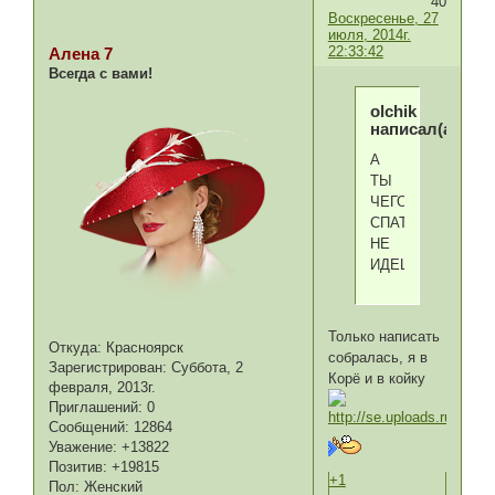
40
Воскресенье, 27
июля, 2014г.
22:33:42
Алена 7
Всегда с вами!
olchik
написал(а):
А
ТЫ
ЧЕГО
СПАТЬ
НЕ
ИДЕШЬ???
Только написать
Откуда:
Красноярск
собралась, я в
Зарегистрирован
: Суббота, 2
Корё и в койку
февраля, 2013г.
Приглашений:
0
Сообщений:
12864
Уважение:
+13822
Позитив:
+19815
+1
Пол:
Женский