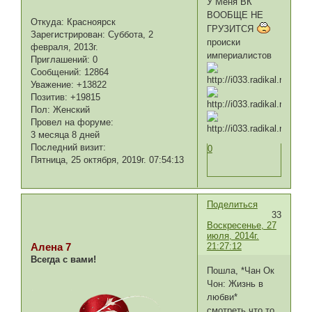
У Меня ВК
ВООБЩЕ НЕ
Откуда:
Красноярск
ГРУЗИТСЯ
Зарегистрирован
: Суббота, 2
происки
февраля, 2013г.
империалистов
Приглашений:
0
Сообщений:
12864
Уважение:
+13822
Позитив:
+19815
Пол:
Женский
Провел на форуме:
3 месяца 8 дней
Последний визит:
0
Пятница, 25 октября, 2019г. 07:54:13
Поделиться
33
Воскресенье, 27
июля, 2014г.
21:27:12
Алена 7
Всегда с вами!
Пошла, *Чан Ок
Чон: Жизнь в
любви*
смотреть,что то