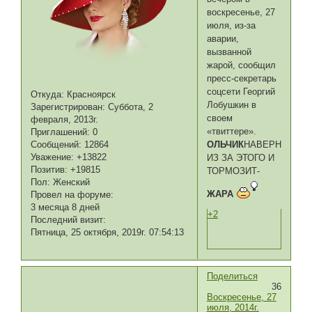
воскресенье, 27
июля, из-за
аварии,
вызванной
жарой, сообщил
пресс-секретарь
соцсети Георгий
Откуда:
Красноярск
Лобушкин в
Зарегистрирован
: Суббота, 2
своем
февраля, 2013г.
«твиттере».
Приглашений:
0
ОЛЬЧИК
НАВЕРНО
Сообщений:
12864
Уважение:
+13822
ИЗ ЗА ЭТОГО И
Позитив:
+19815
ТОРМОЗИТ-
Пол:
Женский
ЖАРА
Провел на форуме:
3 месяца 8 дней
+2
Последний визит:
Пятница, 25 октября, 2019г. 07:54:13
Поделиться
36
Воскресенье, 27
июля, 2014г.