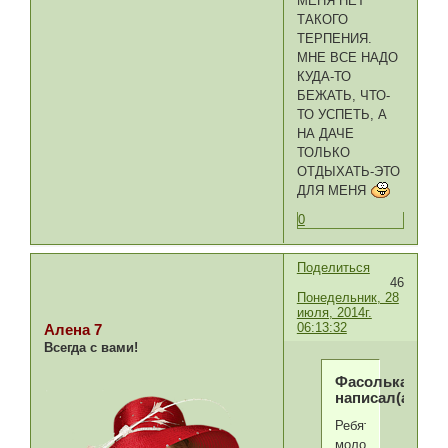
МЕНЯ НЕТ
ТАКОГО
ТЕРПЕНИЯ.
МНЕ ВСЕ НАДО
КУДА-ТО
БЕЖАТЬ, ЧТО-
ТО УСПЕТЬ, А
НА ДАЧЕ
ТОЛЬКО
ОТДЫХАТЬ-ЭТО
ДЛЯ МЕНЯ
0
Поделиться
46
Понедельник, 28
июля, 2014г.
06:13:32
Алена 7
Всегда с вами!
Фасолька
написал(а):
Ребята
молоцы,