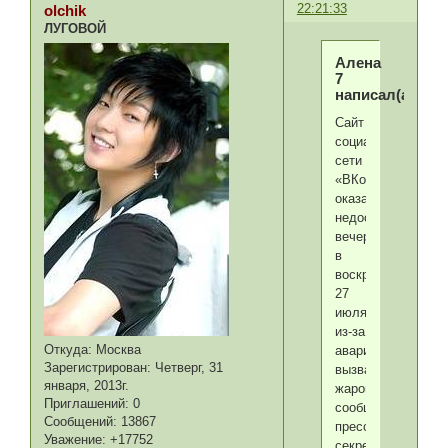
22:21:33
olchik
ЛУГОВОЙ
Алена
7
написал(а):
Сайт
социальной
сети
«ВКонтакте»
оказался
недоступен
вечером
в
воскресенье,
27
июля,
из-за
Откуда:
Москва
аварии,
Зарегистрирован
: Четверг, 31
вызванной
января, 2013г.
жарой,
Приглашений:
0
сообщил
Сообщений:
13867
пресс-
Уважение:
+17752
секретарь