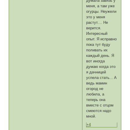
думала завязь у
меня, а там уже
огурцы. Неужели
это у меня
растут.... Не
верится.
Интересный
опыт. Я исправно
пока тут буду
поливать их
каждый день. Я
вот иногда
думаю когда это
я дачницей
успела стать... А
ведь мамин
огород не
любила, а
теперь она
вместе с отцом
смеются надо
мной.
+4