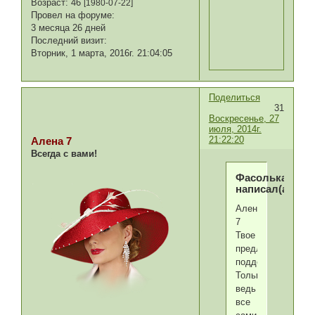
Возраст:
46
[1980-07-22]
Провел на форуме:
3 месяца 26 дней
Последний визит:
Вторник, 1 марта, 2016г. 21:04:05
Поделиться
31
Воскресенье, 27
июля, 2014г.
21:22:20
Алена 7
Всегда с вами!
Фасолька
написал(а):
Алена
7
Твое
предложение
поддерживаю.
Только
ведь
все