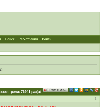
и
Поиск
Регистрация
Войти
МО
Поделиться…
росмотрели:
76941
раз(а)
1