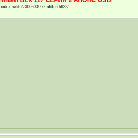
.yandex.ru/lite/z300600/77zmlitfnh.5928/