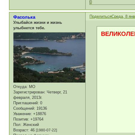
0
Поделиться
Среда, 8 янв
Фасолька
Улыбайся жизни и жизнь
улыбнется тебе.
ВЕЛИКОЛЕП
Откуда:
МО
Зарегистрирован
: Четверг, 21
февраля, 2013г.
Приглашений:
0
Сообщений:
19136
Уважение:
+18876
Позитив:
+19764
Пол:
Женский
Возраст:
46
[1980-07-22]