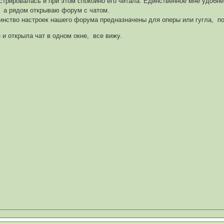
стрировалась и при этом спокойно его читала. Единственное мне удобне
), а рядом открываю форум с чатом.
инство настроек нашего форума предназначены для оперы или гугла, по
 и открыла чат в одном окне, все вижу.