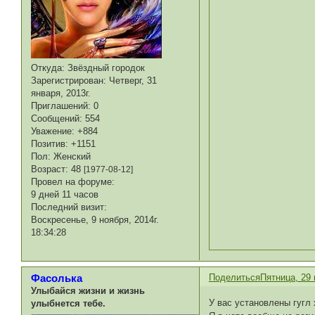
Откуда:
Звёздный городок
Зарегистрирован
: Четверг, 31
января, 2013г.
Приглашений:
0
Сообщений:
554
Уважение:
+884
Позитив:
+1151
Пол:
Женский
Возраст:
48
[1977-08-12]
Провел на форуме:
9 дней 11 часов
Последний визит:
Воскресенье, 9 ноября, 2014г.
18:34:28
Поделиться
Пятница, 29 
Фасолька
Улыбайся жизни и жизнь
У вас установлены гугл
улыбнется тебе.