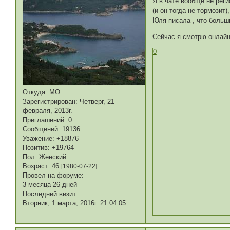
Я в чате вообще не реги
(и он тогда не тормозит
Юля писала , что больш
Сейчас я смотрю онлайн
0
Откуда:
МО
Зарегистрирован
: Четверг, 21
февраля, 2013г.
Приглашений:
0
Сообщений:
19136
Уважение:
+18876
Позитив:
+19764
Пол:
Женский
Возраст:
46
[1980-07-22]
Провел на форуме:
3 месяца 26 дней
Последний визит:
Вторник, 1 марта, 2016г. 21:04:05