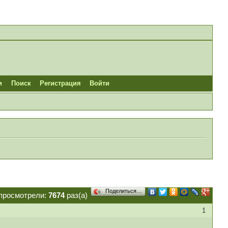
и
Поиск
Регистрация
Войти
Поделиться…
просмотрели:
7674
раз(а)
1