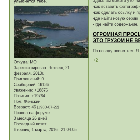
Здесь вы можете уточни
улыбнется тебе.
-как вставить фотограф
-как сделать ссылку и п
-где найти новую серию
- где найти содержание, п
ОГРОМНАЯ ПРОСЬ
ЭТО ГРУЗОМ НЕ В
По поводу новых тем. Я
+2
Откуда:
МО
Зарегистрирован
: Четверг, 21
февраля, 2013г.
Приглашений:
0
Сообщений:
19136
Уважение:
+18876
Позитив:
+19764
Пол:
Женский
Возраст:
46
[1980-07-22]
Провел на форуме:
3 месяца 26 дней
Последний визит:
Вторник, 1 марта, 2016г. 21:04:05