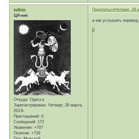
Поделиться
Четверг, 28 
telhin
ЦИ-ник
а как услышать перевод
0
Откуда:
Одесса
Зарегистрирован
: Четверг, 28 марта,
2013г.
Приглашений:
0
Сообщений:
172
Уважение:
+707
Позитив:
+716
Пол:
Мужской