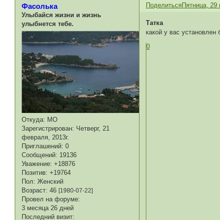
Поделиться
Пятница, 29 
Фасолька
Улыбайся жизни и жизнь
Татка
улыбнется тебе.
какой у вас установлен 
0
Откуда:
МО
Зарегистрирован
: Четверг, 21
февраля, 2013г.
Приглашений:
0
Сообщений:
19136
Уважение:
+18876
Позитив:
+19764
Пол:
Женский
Возраст:
46
[1980-07-22]
Провел на форуме:
3 месяца 26 дней
Последний визит: