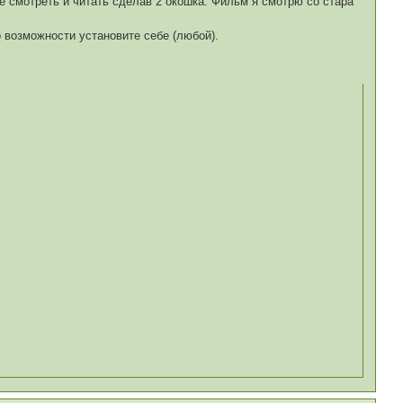
е смотреть и читать сделав 2 окошка. Фильм я смотрю со стара
 возможности установите себе (любой).