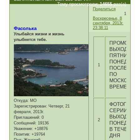
Тему просмотрели:
14655
раз(а)
Поделиться
1
Воскресенье, 8
сентября, 2013г.
23:38:11
Фасолька
Улыбайся жизни и жизнь
улыбнется тебе.
ПРОМО
ВЫХОДИТ В
ПЯТНИЦУ И
ПОНЕДЕЛЬ
1
ПОСЛЕ 22:0
ПО
МОСКОВСК
ВРЕМЕНИ
Откуда:
МО
ФОТОГРАФИ
Зарегистрирован
: Четверг, 21
СЕРИИ
февраля, 2013г.
ВЫХОДЯТ В
Приглашений:
0
2
ПОНЕДЕЛЬ
Сообщений:
19136
Уважение:
+18876
В ТЕЧЕНИЕ
Позитив:
+19764
ДНЯ
Пол:
Женский