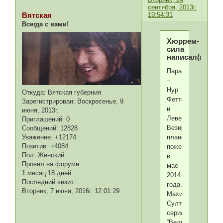
сентября, 2013г.
19:54:31
Вятская
Всегда с вами!
Хюррем-
сила
написал(а):
Пара
–
Нур
Откуда:
Вятская губерния
Феттахоглу
Зарегистрирован
: Воскресенье, 9
и
июня, 2013г.
Левент
Приглашений:
0
Везироглу
Сообщений:
12828
Уважение:
+12174
планируют
Позитив:
+4084
пожениться
Пол:
Женский
в
Провел на форуме:
мае
1 месяц 18 дней
2014
Последний визит:
года.
Вторник, 7 июня, 2016г. 12:01:29
Махидевран
Султан
сериала
“Великолепный