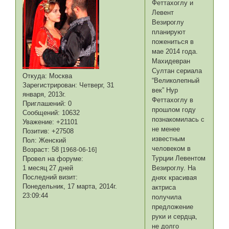
Феттахоглу и
Левент
Везироглу
планируют
пожениться в
мае 2014 года.
Махидевран
Султан сериала
Откуда:
Москва
“Великолепный
Зарегистрирован
: Четверг, 31
век” Нур
января, 2013г.
Феттахоглу в
Приглашений:
0
прошлом году
Сообщений:
10632
познакомилась с
Уважение:
+21101
не менее
Позитив:
+27508
известным
Пол:
Женский
человеком в
Возраст:
58
[1968-06-16]
Турции Левентом
Провел на форуме:
Везироглу. На
1 месяц 27 дней
Последний визит:
днях красивая
Понедельник, 17 марта, 2014г.
актриса
23:09:44
получила
предложение
руки и сердца,
не долго