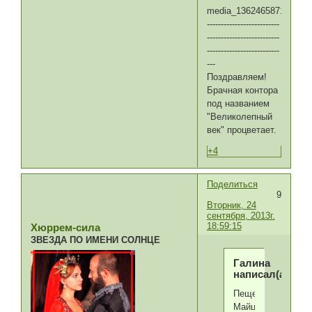
media_136246587107395
--------------------------
--------------------------
--------------------------
---
Поздравляем!
Брачная контора
под названием
"Великолепный
век" процветает.
+4
Поделиться
9
Вторник, 24
сентября, 2013г.
18:59:15
Хюррем-сила
ЗВЕЗДА ПО ИМЕНИ СОЛНЦЕ
Галина
написал(а):
Пещеры
Майцзишань