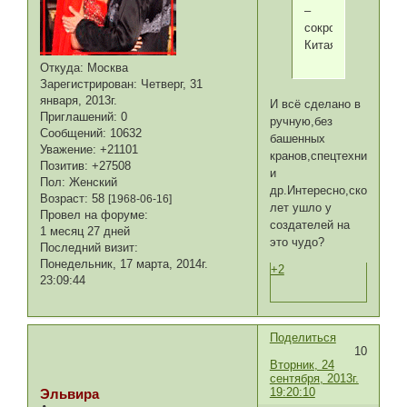
–
сокровище
Китая
Откуда:
Москва
Зарегистрирован
: Четверг, 31
января, 2013г.
И всё сделано в
Приглашений:
0
ручную,без
Сообщений:
10632
башенных
Уважение:
+21101
кранов,спецтехники,пер
Позитив:
+27508
и
Пол:
Женский
др.Интересно,сколько
Возраст:
58
[1968-06-16]
лет ушло у
Провел на форуме:
создателей на
1 месяц 27 дней
это чудо?
Последний визит:
Понедельник, 17 марта, 2014г.
+2
23:09:44
Поделиться
10
Вторник, 24
сентября, 2013г.
19:20:10
Эльвира