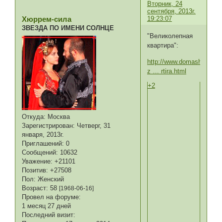
Вторник, 24
сентября, 2013г.
19:23:07
Хюррем-сила
ЗВЕЗДА ПО ИМЕНИ СОЛНЦЕ
"Великолепная
квартира":
http://www.domashniy.ru/ar
z … rtira.html
+2
Откуда:
Москва
Зарегистрирован
: Четверг, 31
января, 2013г.
Приглашений:
0
Сообщений:
10632
Уважение:
+21101
Позитив:
+27508
Пол:
Женский
Возраст:
58
[1968-06-16]
Провел на форуме:
1 месяц 27 дней
Последний визит: