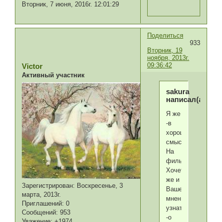
Вторник, 7 июня, 2016г. 12:01:29
Поделиться
933
Вторник, 19
ноября, 2013г.
09:36:42
Victor
Активный участник
sakura
написал(а):
Я же
-в
хорошем
смысле...
На
фильмууууу....
Хочется
же и
Зарегистрирован
: Воскресенье, 3
Ваше
марта, 2013г.
мнение
Приглашений:
0
узнать
Сообщений:
953
-о
Уважение:
+1974