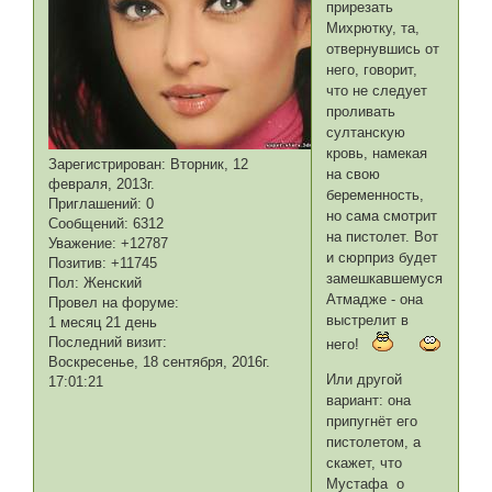
прирезать
Михрютку, та,
отвернувшись от
него, говорит,
что не следует
проливать
султанскую
кровь, намекая
Зарегистрирован
: Вторник, 12
на свою
февраля, 2013г.
беременность,
Приглашений:
0
но сама смотрит
Сообщений:
6312
на пистолет. Вот
Уважение:
+12787
и сюрприз будет
Позитив:
+11745
замешкавшемуся
Пол:
Женский
Атмадже - она
Провел на форуме:
выстрелит в
1 месяц 21 день
Последний визит:
него!
Воскресенье, 18 сентября, 2016г.
Или другой
17:01:21
вариант: она
припугнёт его
пистолетом, а
скажет, что
Мустафа о