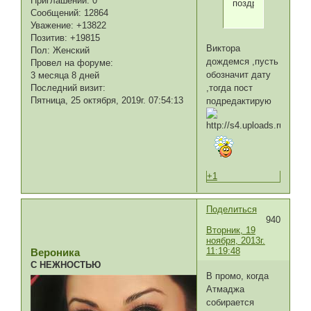
Приглашений:
0
поздравлять....
Сообщений:
12864
Уважение:
+13822
Позитив:
+19815
Виктора
Пол:
Женский
дождемся ,пусть
Провел на форуме:
обозначит дату
3 месяца 8 дней
,тогда пост
Последний визит:
Пятница, 25 октября, 2019г. 07:54:13
подредактирую
+1
Поделиться
940
Вторник, 19
ноября, 2013г.
11:19:48
Вероника
С НЕЖНОСТЬЮ
В промо, когда
Атмаджа
собирается