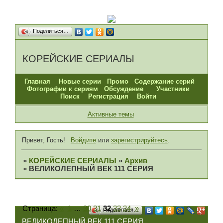
Поделиться…
КОРЕЙСКИЕ СЕРИАЛЫ
Главная
Новые серии
Промо
Содержание серий
Фотографии к сериям
Обсуждение
Участники
Поиск
Регистрация
Войти
Активные темы
Привет, Гость!
Войдите
или
зарегистрируйтесь
.
»
КОРЕЙСКИЕ СЕРИАЛЫ
»
Архив
»
ВЕЛИКОЛЕПНЫЙ ВЕК 111 СЕРИЯ
Страница:
«
1
…
30
31
32
33
34
»
Поделиться…
ВЕЛИКОЛЕПНЫЙ ВЕК 111 СЕРИЯ