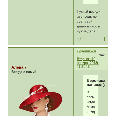
Пускай посидит
,и впредь не
сует свой
длинный нос в
чужие дела.
+1
Поделиться
942
Вторник, 19
ноября, 2013г.
11:31:16
Алена 7
Всегда с вами!
Вероника
написал(а):
В
промо,
когда
Атмаджа
собирается