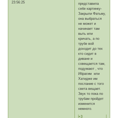
23:56:25
представила
себе картинку-
Закрыли Фатьму,
она выбраться
не может и
начинает там
выть или
кричать, а по
трубе вой
доходит до тех
кто сидит в
диване и
совещается там,
подумают , что
Ибрагим или
Хатидже им
послание с того
света вещает.
Звук то пока по
трубам пройдет
изменится
немного.
+3