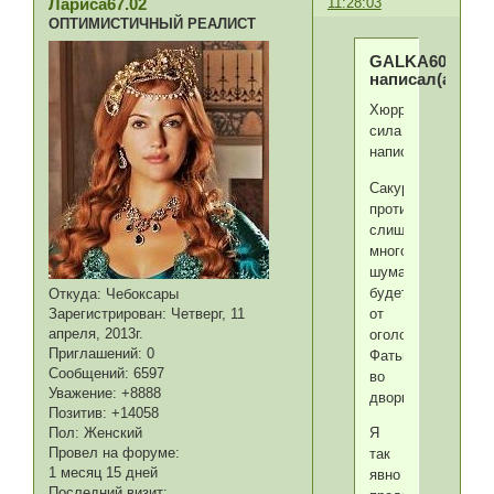
11:28:03
Лариса67.02
ОПТИМИСТИЧНЫЙ РЕАЛИСТ
GALKA60
написал(а):
Хюррем-
сила
написал(а):
Сакура
против,говорит-
слишком
много
шума
будет
Откуда:
Чебоксары
от
Зарегистрирован
: Четверг, 11
апреля, 2013г.
оголодавшей
Приглашений:
0
Фатьмы
Сообщений:
6597
во
Уважение:
+8888
дворце!
Позитив:
+14058
Я
Пол:
Женский
Провел на форуме:
так
1 месяц 15 дней
явно
Последний визит: