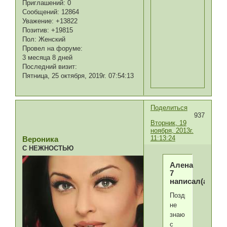
Приглашений:
0
Сообщений:
12864
Уважение:
+13822
Позитив:
+19815
Пол:
Женский
Провел на форуме:
3 месяца 8 дней
Последний визит:
Пятница, 25 октября, 2019г. 07:54:13
Поделиться
937
Вторник, 19
ноября, 2013г.
11:13:24
Вероника
С НЕЖНОСТЬЮ
Алена
7
написал(а):
Поздравляю!,толь
не
знаю
с