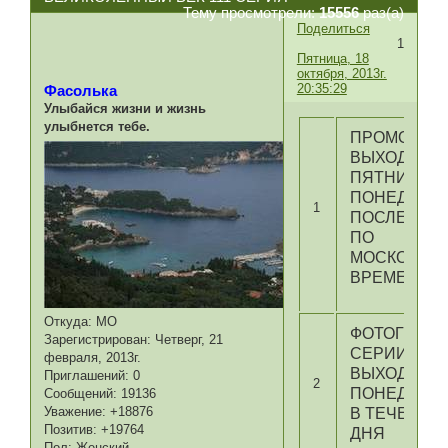
Тему просмотрели:
15556
раз(а)
Поделиться
1
Пятница, 18
октября, 2013г.
20:35:29
Фасолька
Улыбайся жизни и жизнь
улыбнется тебе.
ПРОМО
ВЫХОДИТ В
ПЯТНИЦУ И
ПОНЕДЕЛЬ
1
ПОСЛЕ 22:0
ПО
МОСКОВСК
ВРЕМЕНИ
Откуда:
МО
ФОТОГРАФИ
Зарегистрирован
: Четверг, 21
СЕРИИ
февраля, 2013г.
ВЫХОДЯТ В
Приглашений:
0
2
ПОНЕДЕЛЬ
Сообщений:
19136
Уважение:
+18876
В ТЕЧЕНИЕ
Позитив:
+19764
ДНЯ
Пол:
Женский