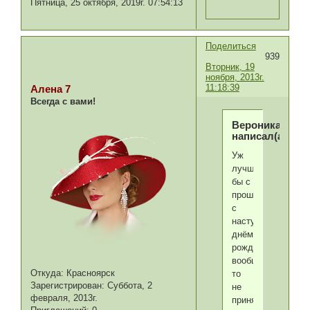
Пятница, 25 октября, 2019г. 07:54:13
Поделиться
939
Вторник, 19
ноября, 2013г.
11:18:39
Алена 7
Всегда с вами!
Вероника
написал(а):
Уж
лучше
бы с
прошедшим,
с
наступающим
днём
рождения
вообще-
Откуда:
Красноярск
то
Зарегистрирован
: Суббота, 2
не
февраля, 2013г.
принято