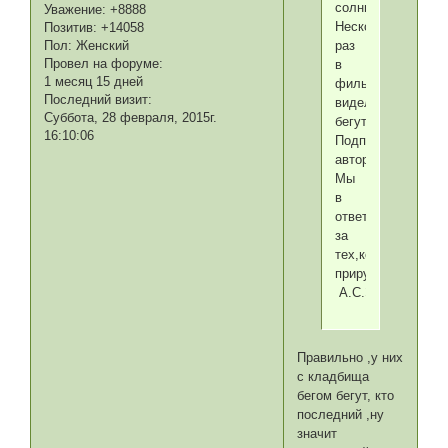
солнца!
Уважение:
+8888
Несколько
Позитив:
+14058
раз
Пол:
Женский
Провел на форуме:
в
1 месяц 15 дней
фильмах
Последний визит:
видела,что
Суббота, 28 февраля, 2015г.
бегут...
16:10:06
Подпись
автора
Мы
в
ответе
за
тех,кого
приручили!
А.С.Экзюпери
Правильно ,у них
с кладбища
бегом бегут, кто
последний ,ну
значит