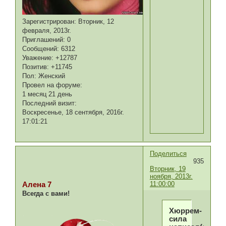
Зарегистрирован
: Вторник, 12
февраля, 2013г.
Приглашений:
0
Сообщений:
6312
Уважение:
+12787
Позитив:
+11745
Пол:
Женский
Провел на форуме:
1 месяц 21 день
Последний визит:
Воскресенье, 18 сентября, 2016г.
17:01:21
Поделиться
935
Вторник, 19
ноября, 2013г.
11:00:00
Алена 7
Всегда с вами!
Хюррем-
сила