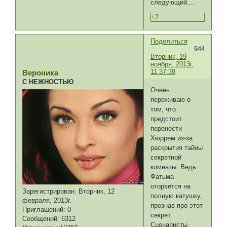
следующий....
+2
Поделиться
944
Вторник, 19
ноября, 2013г.
11:37:39
Вероника
С НЕЖНОСТЬЮ
Очень
переживаю о
том, что
предстоит
перенести
Хюррем из-за
раскрытия тайны
секретной
комнаты. Ведь
Фатьма
оторвётся на
Зарегистрирован
: Вторник, 12
полную катушку,
февраля, 2013г.
прознав про этот
Приглашений:
0
секрет.
Сообщений:
6312
Сценаристы