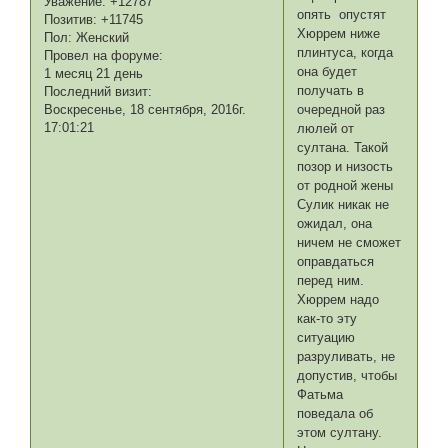
Уважение:
+12787
опять опустят
Позитив:
+11745
Хюррем ниже
Пол:
Женский
плинтуса, когда
Провел на форуме:
она будет
1 месяц 21 день
получать в
Последний визит:
очередной раз
Воскресенье, 18 сентября, 2016г.
17:01:21
люлей от
султана. Такой
позор и низость
от родной жены
Сулик никак не
ожидал, она
ничем не сможет
оправдаться
перед ним.
Хюррем надо
как-то эту
ситуацию
разруливать, не
допустив, чтобы
Фатьма
поведала об
этом султану.