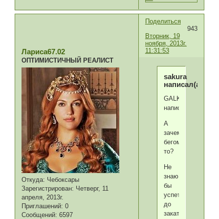
Поделиться
943
Вторник, 19
ноября, 2013г.
11:31:53
Лариса67.02
ОПТИМИСТИЧНЫЙ РЕАЛИСТ
sakura
написал(а):
GALKA60
написал(а):
А
зачем
бегом
то?
Не
знаю...Наверное,ч
Откуда:
Чебоксары
бы
Зарегистрирован
: Четверг, 11
успеть
апреля, 2013г.
до
Приглашений:
0
заката
Сообщений:
6597