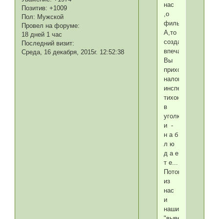
нас
Позитив:
+1009
,о
Пол:
Мужской
фильме...
Провел на форуме:
А,то
18 дней 1 час
создаётся
Последний визит:
впечатление,что
Среда, 16 декабря, 2015г. 12:52:38
Вы
приходите,как
налоговый
инспектор,садите
тихонечко
в
уголке
и -
н а б
л ю
д а е
т е...
Потом,каждому
из
нас
и
нашим
"вывертам