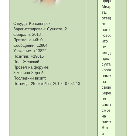
прирезать
Михрютку,
та,
отвернувшись
Откуда:
Красноярск
от
Зарегистрирован
: Суббота, 2
него,
февраля, 2013г.
говорит,
Приглашений:
0
что
Сообщений:
12864
не
Уважение:
+13822
следует
Позитив:
+19815
проливать
Пол:
Женский
султанскую
Провел на форуме:
кровь,
3 месяца 8 дней
намекая
Последний визит:
на
Пятница, 25 октября, 2019г. 07:54:13
свою
беременность,
но
сама
смотрит
на
пистолет.
Вот
и