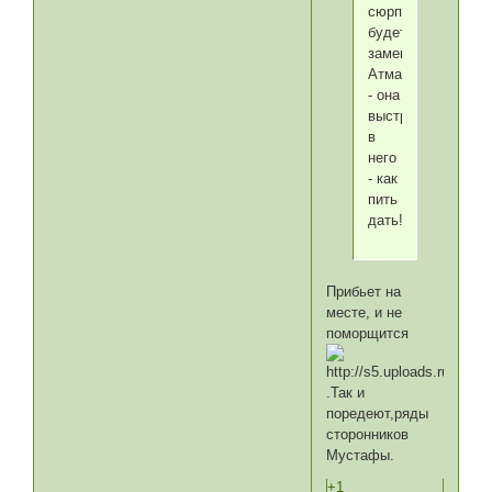
сюрприз
будет
замешкавшемуся
Атмадже
- она
выстрелит
в
него
- как
пить
дать!
Прибьет на
месте, и не
поморщится
.Так и
поредеют,ряды
сторонников
Мустафы.
+1