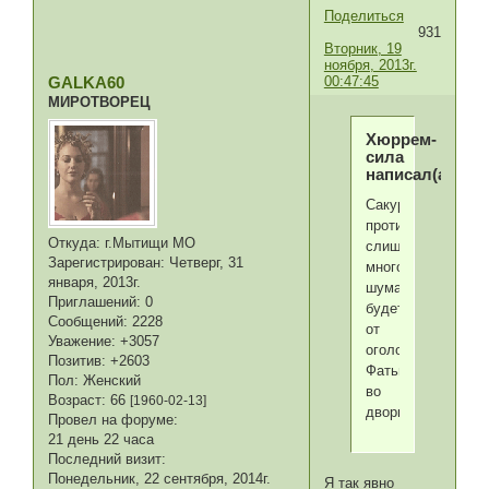
Поделиться
931
Вторник, 19
ноября, 2013г.
00:47:45
GALKA60
МИРОТВОРЕЦ
Хюррем-
сила
написал(а):
Сакура
против,говорит-
Откуда:
г.Мытищи МО
слишком
Зарегистрирован
: Четверг, 31
много
января, 2013г.
шума
Приглашений:
0
будет
Сообщений:
2228
от
Уважение:
+3057
оголодавшей
Позитив:
+2603
Фатьмы
Пол:
Женский
во
Возраст:
66
[1960-02-13]
дворце!
Провел на форуме:
21 день 22 часа
Последний визит:
Понедельник, 22 сентября, 2014г.
Я так явно