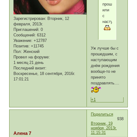
прошедшем
или
с
Зарегистрирован
: Вторник, 12
наступающим
февраля, 2013г.
Приглашений:
0
Сообщений:
6312
Уважение:
+12787
Позитив:
+11745
Уж лучше бы с
Пол:
Женский
прошедшим, с
Провел на форуме:
наступающим
1 месяц 21 день
днём рождения
Последний визит:
вообще-то не
Воскресенье, 18 сентября, 2016г.
принято
17:01:21
поздравлять....
+1
Поделиться
938
Вторник, 19
ноября, 2013г.
11:15:31
Алена 7