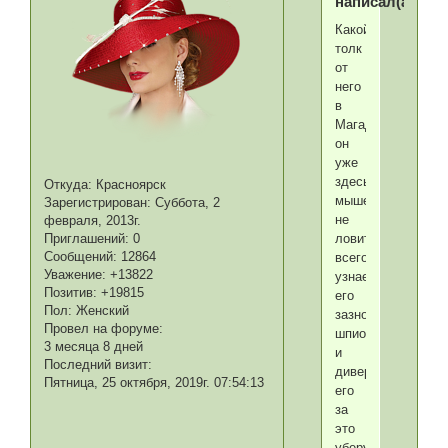
написал(а):
Какой
толк
от
него
в
Магадане,если
он
уже
здесь
Откуда:
Красноярск
мышей
Зарегистрирован
: Суббота, 2
не
февраля, 2013г.
Приглашений:
0
ловит.Скорее
Сообщений:
12864
всего,Сюмбюль
Уважение:
+13822
узнает,что
Позитив:
+19815
его
Пол:
Женский
зазноба
Провел на форуме:
шпионка
3 месяца 8 дней
и
Последний визит:
диверсант,и
Пятница, 25 октября, 2019г. 07:54:13
его
за
это
уберут