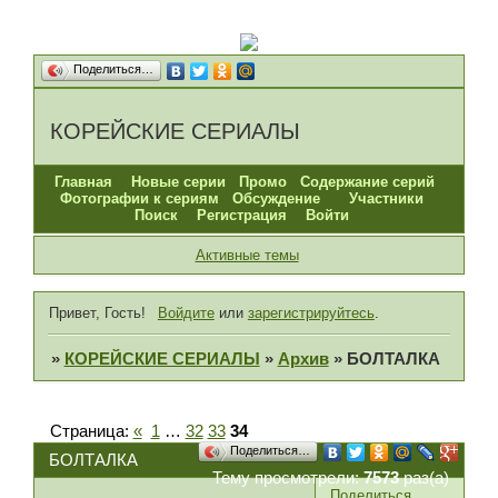
Поделиться…
КОРЕЙСКИЕ СЕРИАЛЫ
Главная
Новые серии
Промо
Содержание серий
Фотографии к сериям
Обсуждение
Участники
Поиск
Регистрация
Войти
Активные темы
Привет, Гость!
Войдите
или
зарегистрируйтесь
.
»
КОРЕЙСКИЕ СЕРИАЛЫ
»
Архив
»
БОЛТАЛКА
Страница:
«
1
…
32
33
34
Поделиться…
БОЛТАЛКА
Тему просмотрели:
7573
раз(а)
Поделиться