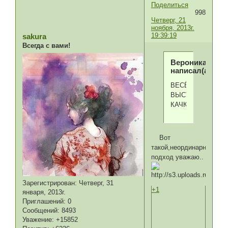
Поделиться
998
Четверг, 21
ноября, 2013г.
19:39:19
sakura
Всегда с вами!
Вероника
написал(а):
ВЕСЁЛОЕ
ВЫСТУПЛЕНИЕ
КАЧКА...
Вот
такой,неординарный
подход уважаю..
Зарегистрирован
: Четверг, 31
+1
января, 2013г.
Приглашений:
0
Сообщений:
8493
Уважение:
+15852