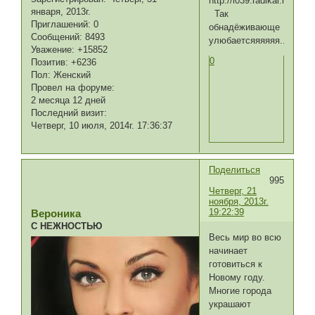
января, 2013г.
Так
Приглашений:
0
обнадёживающе
Сообщений:
8493
улюбаетсяяяяяя.......
Уважение:
+15852
0
Позитив:
+6236
Пол:
Женский
Провел на форуме:
2 месяца 12 дней
Последний визит:
Четверг, 10 июля, 2014г. 17:36:37
Поделиться
995
Четверг, 21
ноября, 2013г.
19:22:39
Вероника
С НЕЖНОСТЬЮ
Весь мир во всю
начинает
готовиться к
Новому году.
Многие города
украшают