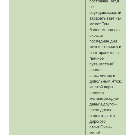
состояние.Нет,я
не
осуждаю,каждый
зарабатывает как
может.Тем
более,молодуха
скрасит
последние дни
жизни старичка и
он отправится в
"вечное
путешествие"
вполне
счастливым и
довольным.Чтож,кажды
из этой пары
получит
желаемое,одна-
деньги,другой-
последнюю
радость,а это
дорогого
стоит.Очень
мило!