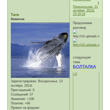
1
Понедельник, 21
октября, 2013г.
23:19:24
Тати
Новичок
Продолжаем
разговор
следующая
тема
БОЛТАЛКА
+3
Зарегистрирован
: Воскресенье, 13
октября, 2013г.
Приглашений:
0
Сообщений:
57
Уважение:
+106
Позитив:
+66
Провел на форуме: