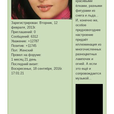
красивыми
ёлками, разными
фигурами из
снега и льда...
И, конечно же,
Зарегистрирован
: Вторник, 12
особое
февраля, 2013г.
предновогоднее
Приглашений:
0
настроение
Сообщений:
6312
придаёт
Уважение:
+12787
иллюминация из
Позитив:
+11745
многочисленных
Пол:
Женский
разноцветных
Провел на форуме:
лампочек и
1 месяц 21 день
огней. А если
Последний визит:
это ещё и
Воскресенье, 18 сентября, 2016г.
17:01:21
сопровождается
музыкой...