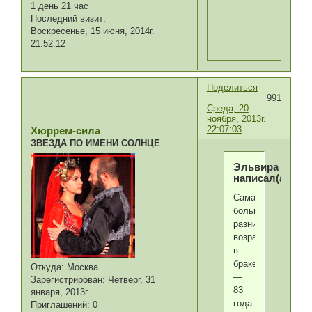
1 день 21 час
Последний визит:
Воскресенье, 15 июня, 2014г.
21:52:12
Поделиться
991
Среда, 20
ноября, 2013г.
22:07:03
Хюррем-сила
ЗВЕЗДА ПО ИМЕНИ СОЛНЦЕ
Эльвира
написал(а):
Самая
большая
разница
возраста
в
браке
Откуда:
Москва
—
Зарегистрирован
: Четверг, 31
83
января, 2013г.
года.
Приглашений:
0