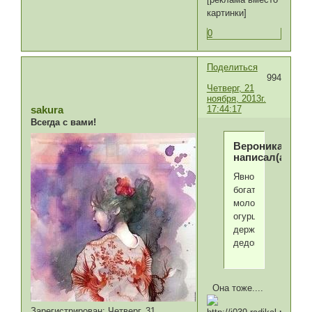
картинки]
0
Поделиться
994
Четверг, 21
ноября, 2013г.
17:44:17
sakura
Всегда с вами!
Вероника
написал(а):
Явно
богатенький
молодожён,
огурцом
держится
дедок!
Она тоже....
Зарегистрирован
: Четверг, 31