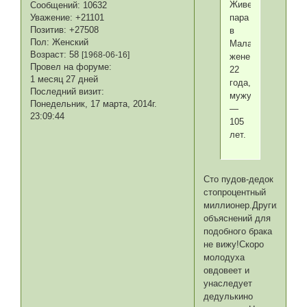
Живет
Сообщений:
10632
пара
Уважение:
+21101
Позитив:
+27508
в
Пол:
Женский
Малайзии,
Возраст:
58
[1968-06-16]
жене
Провел на форуме:
22
1 месяц 27 дней
года,
Последний визит:
мужу
Понедельник, 17 марта, 2014г.
—
23:09:44
105
лет.
Cто пудов-дедок
стопроцентный
миллионер.Других
объяснений для
подобного брака
не вижу!Скоро
молодуха
овдовеет и
унаследует
дедулькино