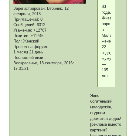
—
83
Зарегистрирован
: Вторник, 12
года.
февраля, 2013г.
Живет
Приглашений:
0
пара
Сообщений:
6312
в
Уважение:
+12787
Малайзии,
Позитив:
+11745
Пол:
Женский
жене
Провел на форуме:
22
1 месяц 21 день
года,
Последний визит:
мужу
Воскресенье, 18 сентября, 2016г.
—
17:01:21
105
лет
Явно
богатенький
молодожён,
огурцом
держится дедок!
[реклама вместо
картинки]
[реклама вместо