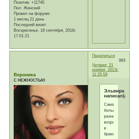
Позитив:
+11745
Пол:
Женский
Провел на форуме:
1 месяц 21 день
Последний визит:
Воскресенье, 18 сентября, 2016г.
17:01:21
Поделиться
993
Четверг, 21
ноября, 2013г.
11:25:59
Вероника
С НЕЖНОСТЬЮ
Эльвира
написал(а):
Самая
большая
разница
возраста
в
браке