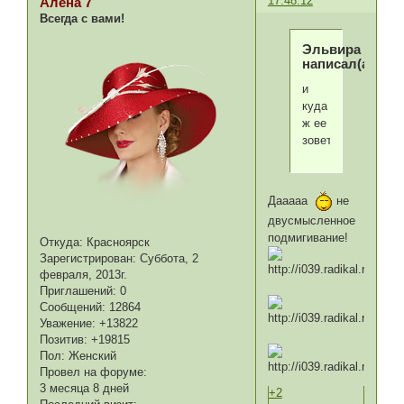
17:48:12
Алена 7
Всегда с вами!
Эльвира
написал(а):
и
куда
ж ее
зовет?
Дааааа
не
двусмысленное
подмигивание!
Откуда:
Красноярск
Зарегистрирован
: Суббота, 2
февраля, 2013г.
Приглашений:
0
Сообщений:
12864
Уважение:
+13822
Позитив:
+19815
Пол:
Женский
Провел на форуме:
3 месяца 8 дней
+2