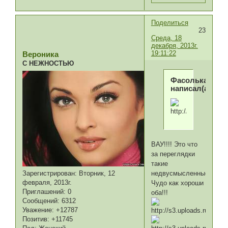
Поделиться
23
Среда, 18
декабря, 2013г.
19:11:22
Вероника
С НЕЖНОСТЬЮ
Фасолька
написал(а):
ВАУ!!!! Это что
за переглядки
такие
недвусмысленные?!
Зарегистрирован
: Вторник, 12
февраля, 2013г.
Чудо как хороши
Приглашений:
0
оба!!!
Сообщений:
6312
Уважение:
+12787
Позитив:
+11745