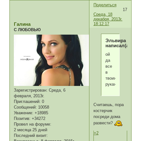
Поделиться
17
Среда, 18
декабря, 2013г.
18:12:17
Галина
С ЛЮБОВЬЮ
Эльвира
написал(а):
ой
да
все
в
твоих
руках!
Зарегистрирован
: Среда, 6
февраля, 2013г.
Приглашений:
0
Считаешь, пора
Сообщений:
10058
костерчик
Уважение:
+18985
посреди дома
Позитив:
+34272
развести?
Провел на форуме:
2 месяца 25 дней
+2
Последний визит: