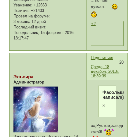
...тю,чем
Уважение:
+12663
думает...
Позитив:
+21403
Провел на форуме:
3 месяца 12 дней
+2
Последний визит:
Понедельник, 15 февраля, 2016г.
18:17:47
Поделиться
20
Среда, 18
декабря, 2013г.
18:39:39
Эльвира
Администратор
Фасолька
написал(а):
3
ох,Рустем,заводной
какой!
Зарегистрирован
: Воскресенье, 14