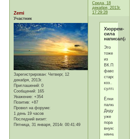
Среда, 18
декабря, 2013г.
17:29:28
Zemi
Участник
Хюррем-
сила
написал(а):
Это
тоже
из
ВК.Предполагаем
фаворитка
Зарегистрирован
: Четверг, 12
старого
декабря, 2013г.
коз..
Приглашений:
0
султана?
Сообщений:
165
Уважение:
+354
Ёлки-
Позитив:
+87
палки!
Провел на форуме:
Деду
1 день 19 часов
уже
Последний визит:
пора
Пятница, 31 января, 2014г. 00:41:49
внуков
нянчить,да