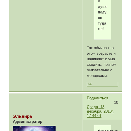
о
душе
подумывать.А
он
туда
же!
Так обычно ж в
этом возрасте и
начинают с ума
сходить, причем
обязательно с
молодками.
+4
Поделиться
10
Среда, 18
декабря, 2013г.
17:44:01
Эльвира
Администратор