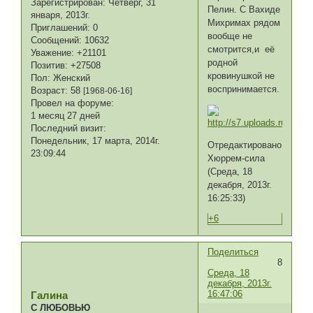
Зарегистрирован
: Четверг, 31
Пелин. С Вахиде
января, 2013г.
Михримах рядом
Приглашений:
0
вообще не
Сообщений:
10632
смотрится,и её
Уважение:
+21101
родной
Позитив:
+27508
кровинушкой не
Пол:
Женский
воспринимается.
Возраст:
58
[1968-06-16]
Провел на форуме:
1 месяц 27 дней
Последний визит:
Понедельник, 17 марта, 2014г.
Отредактировано
23:09:44
Хюррем-сила
(Среда, 18
декабря, 2013г.
16:25:33)
+6
Поделиться
8
Среда, 18
декабря, 2013г.
16:47:06
Галина
С ЛЮБОВЬЮ