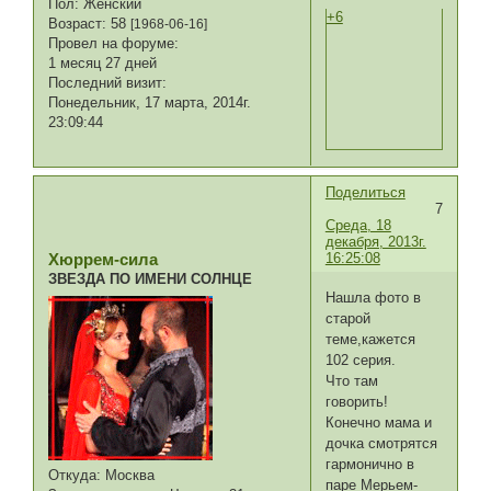
Пол:
Женский
+6
Возраст:
58
[1968-06-16]
Провел на форуме:
1 месяц 27 дней
Последний визит:
Понедельник, 17 марта, 2014г.
23:09:44
Поделиться
7
Среда, 18
декабря, 2013г.
16:25:08
Хюррем-сила
ЗВЕЗДА ПО ИМЕНИ СОЛНЦЕ
Нашла фото в
старой
теме,кажется
102 серия.
Что там
говорить!
Конечно мама и
дочка смотрятся
гармонично в
Откуда:
Москва
паре Мерьем-