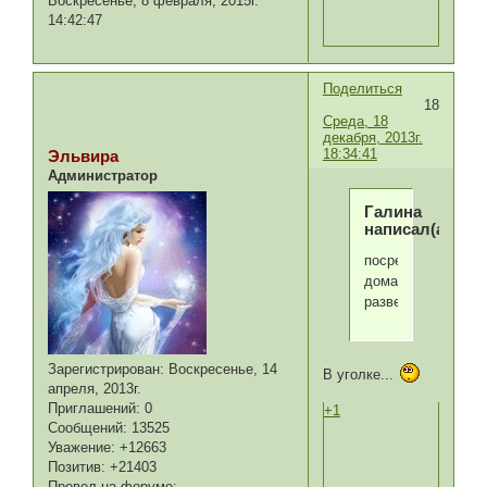
Воскресенье, 8 февраля, 2015г.
14:42:47
Поделиться
18
Среда, 18
декабря, 2013г.
18:34:41
Эльвира
Администратор
Галина
написал(а):
посреди
дома
развести?
Зарегистрирован
: Воскресенье, 14
В уголке...
апреля, 2013г.
Приглашений:
0
+1
Сообщений:
13525
Уважение:
+12663
Позитив:
+21403
Провел на форуме: