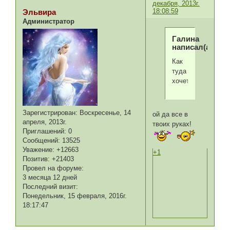
декабря, 2013г.
18:08:59
Эльвира
Администратор
Галина
написал(а):
Как
туда
хочется!
Зарегистрирован
: Воскресенье, 14
ой да все в
апреля, 2013г.
твоих руках!
Приглашений:
0
Сообщений:
13525
Уважение:
+12663
+1
Позитив:
+21403
Провел на форуме:
3 месяца 12 дней
Последний визит:
Понедельник, 15 февраля, 2016г.
18:17:47