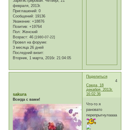
Зарегистрирован
: Четверг, 21
февраля, 2013г.
Приглашений:
0
Сообщений:
19136
Уважение:
+18876
Позитив:
+19764
Пол:
Женский
Возраст:
46
[1980-07-22]
Провел на форуме:
3 месяца 26 дней
Последний визит:
Вторник, 1 марта, 2016г. 21:04:05
Поделиться
4
Среда, 18
декабря, 2013г.
16:02:36
sakura
Всегда с вами!
Что-то я
рановато
перепрыгнулаааааа.....