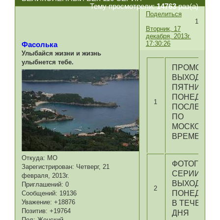
Тему просмотрели:
14763
раз(а)
Поделиться
1
Вторник, 17
декабря, 2013г.
17:30:26
Фасолька
Улыбайся жизни и жизнь
улыбнется тебе.
ПРОМО
ВЫХОДИТ В
ПЯТНИЦУ И
ПОНЕДЕЛЬ
1
ПОСЛЕ 22:0
ПО
МОСКОВСК
ВРЕМЕНИ
Откуда:
МО
ФОТОГРАФИ
Зарегистрирован
: Четверг, 21
СЕРИИ
февраля, 2013г.
ВЫХОДЯТ В
Приглашений:
0
2
ПОНЕДЕЛЬ
Сообщений:
19136
Уважение:
+18876
В ТЕЧЕНИЕ
Позитив:
+19764
ДНЯ
Пол:
Женский