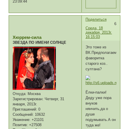
23:09:44
Поделиться
6
Среда, 18
декабря, 2013г.
16:15:03
Хюррем-сила
ЗВЕЗДА ПО ИМЕНИ СОЛНЦЕ
Это тоже из
ВК.Предполагаемая
фаворитка
старого коз..
султана?
Ёлки-палки!
Откуда:
Москва
Деду уже пора
Зарегистрирован
: Четверг, 31
внуков
января, 2013г.
нянчить,да о
Приглашений:
0
душе
Сообщений:
10632
подумывать.А он
Уважение:
+21101
Позитив:
+27508
туда же!