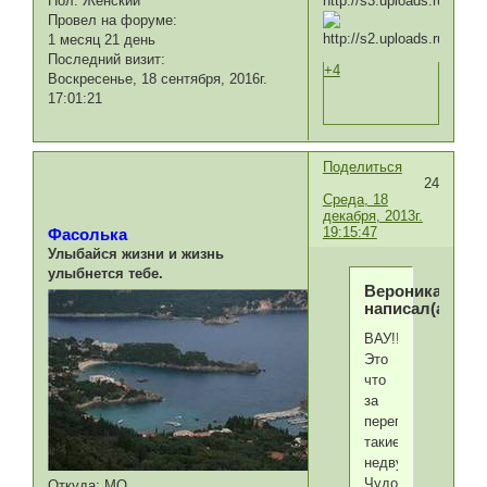
Пол:
Женский
Провел на форуме:
1 месяц 21 день
Последний визит:
+4
Воскресенье, 18 сентября, 2016г.
17:01:21
Поделиться
24
Среда, 18
декабря, 2013г.
19:15:47
Фасолька
Улыбайся жизни и жизнь
улыбнется тебе.
Вероника
написал(а):
ВАУ!!!!
Это
что
за
переглядки
такие
недвусмысленные
Чудо
Откуда:
МО