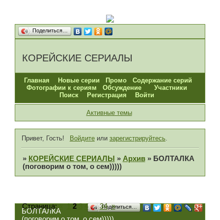
Поделиться…
КОРЕЙСКИЕ СЕРИАЛЫ
Главная
Новые серии
Промо
Содержание серий
Фотографии к сериям
Обсуждение
Участники
Поиск
Регистрация
Войти
Активные темы
Привет, Гость!
Войдите
или
зарегистрируйтесь
.
»
КОРЕЙСКИЕ СЕРИАЛЫ
»
Архив
»
БОЛТАЛКА
(поговорим о том, о сем)))))
Страница:
«
1
2
3
4
…
34
»
Поделиться…
БОЛТАЛКА
(поговорим о том, о сем)))))