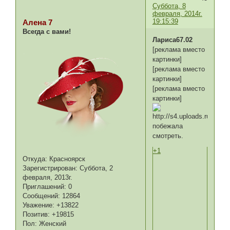
Суббота, 8
февраля, 2014г.
19:15:39
Алена 7
Всегда с вами!
Лариса67.02
[реклама вместо
картинки]
[реклама вместо
картинки]
[реклама вместо
картинки]
побежала
смотреть.
+1
Откуда:
Красноярск
Зарегистрирован
: Суббота, 2
февраля, 2013г.
Приглашений:
0
Сообщений:
12864
Уважение:
+13822
Позитив:
+19815
Пол:
Женский