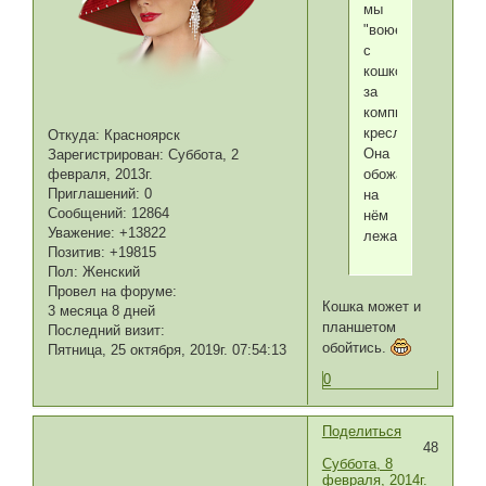
мы
"воюем"
с
кошкой
за
компьютерное
кресло.
Откуда:
Красноярск
Она
Зарегистрирован
: Суббота, 2
обожает
февраля, 2013г.
Приглашений:
0
на
Сообщений:
12864
нём
Уважение:
+13822
лежать.
Позитив:
+19815
Пол:
Женский
Провел на форуме:
Кошка может и
3 месяца 8 дней
планшетом
Последний визит:
обойтись.
Пятница, 25 октября, 2019г. 07:54:13
0
Поделиться
48
Суббота, 8
февраля, 2014г.