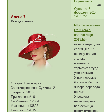
Поделиться
40
Суббота, 8
февраля, 2014г.
19:05:22
Алена 7
Всегда с вами!
http://www.online-
life.ru/2447-
carstvo-reign-
2013.html
--
вышла еще одна
серия ,я в ВК
ссылку нашла
,только
маленько
тормозит.я туда
уже сбегала.
У них перерыв
большой был ,в
Откуда:
Красноярск
январе перевода
Зарегистрирован
: Суббота, 2
не было.
февраля, 2013г.
Я решила
Приглашений:
0
пересмотреть
Сообщений:
12864
Уважение:
+13822
все серии ,а
Позитив:
+19815
потом смотреть