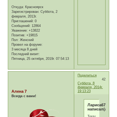
Откуда:
Красноярск
Зарегистрирован
: Суббота, 2
февраля, 2013г.
Приглашений:
0
Сообщений:
12864
Уважение:
+13822
Позитив:
+19815
Пол:
Женский
Провел на форуме:
3 месяца 8 дней
Последний визит:
Пятница, 25 октября, 2019г. 07:54:13
Поделиться
42
Суббота, 8
февраля, 2014г.
19:13:23
Алена 7
Всегда с вами!
Лариса67.02
написал(а):
Тогда