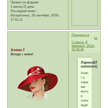
Провел на форуме:
1 месяц 21 день
Последний визит:
Воскресенье, 18 сентября, 2016г.
17:01:21
Поделиться
55
Суббота, 8
февраля, 2014г.
22:49:38
Алена 7
Всегда с вами!
Лариса67.02
написал(а):
Алена
! а
серии
как
выходят
и
сколько
будет