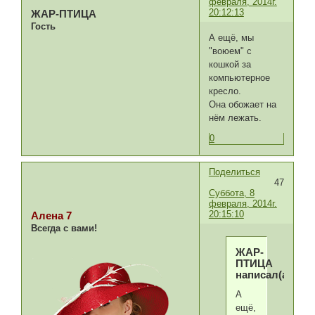
февраля, 2014г.
20:12:13
ЖАР-ПТИЦА
Гость
А ещё, мы
"воюем" с
кошкой за
компьютерное
кресло.
Она обожает на
нём лежать.
0
Поделиться
47
Суббота, 8
февраля, 2014г.
20:15:10
Алена 7
Всегда с вами!
ЖАР-
ПТИЦА
написал(а):
А
ещё,