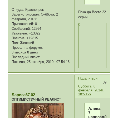
Откуда:
Красноярск
Пока да.Всего 22
Зарегистрирован
: Суббота, 2
серии .
февраля, 2013г.
Приглашений:
0
0
Сообщений:
12864
Уважение:
+13822
Позитив:
+19815
Пол:
Женский
Провел на форуме:
3 месяца 8 дней
Последний визит:
Пятница, 25 октября, 2019г. 07:54:13
Поделиться
39
Суббота, 8
февраля, 2014г.
18:50:27
Лариса67.02
ОПТИМИСТИЧНЫЙ РЕАЛИСТ
Алена
7
написал(а):