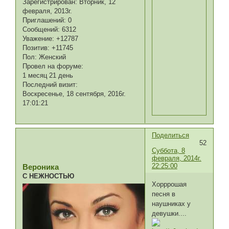
Зарегистрирован
: Вторник, 12
февраля, 2013г.
Приглашений:
0
Сообщений:
6312
Уважение:
+12787
Позитив:
+11745
Пол:
Женский
Провел на форуме:
1 месяц 21 день
Последний визит:
Воскресенье, 18 сентября, 2016г.
17:01:21
Поделиться
52
Суббота, 8
февраля, 2014г.
22:25:00
Вероника
С НЕЖНОСТЬЮ
Хорррошая
песня в
наушниках у
девушки....