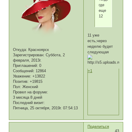
где
еще
12
11 уже
есть,через
неделю будет
Откуда:
Красноярск
следующая
Зарегистрирован
: Суббота, 2
февраля, 2013г.
Приглашений:
0
Сообщений:
12864
+1
Уважение:
+13822
Позитив:
+19815
Пол:
Женский
Провел на форуме:
3 месяца 8 дней
Последний визит:
Пятница, 25 октября, 2019г. 07:54:13
Поделиться
43