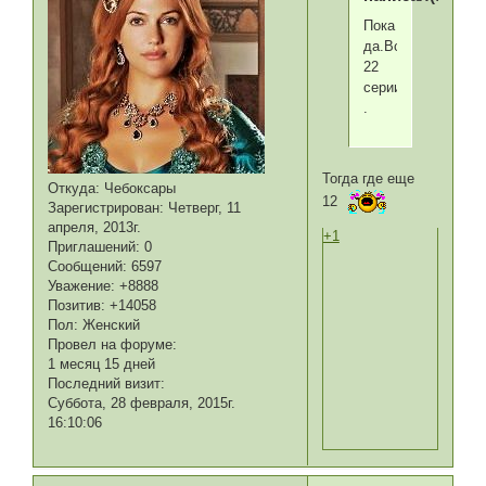
Пока
да.Всего
22
серии
.
Тогда где еще
Откуда:
Чебоксары
12
Зарегистрирован
: Четверг, 11
апреля, 2013г.
+1
Приглашений:
0
Сообщений:
6597
Уважение:
+8888
Позитив:
+14058
Пол:
Женский
Провел на форуме:
1 месяц 15 дней
Последний визит:
Суббота, 28 февраля, 2015г.
16:10:06