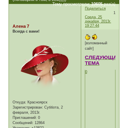
Тему просмотрели:
10605
раз(а)
Поделиться
1
Среда, 25
декабря, 2013г.
19:27:44
Алена 7
Всегда с вами!
[взломанный
сайт]
СЛЕДУЮЩАЯ
ТЕМА
0
Откуда:
Красноярск
Зарегистрирован
: Суббота, 2
февраля, 2013г.
Приглашений:
0
Сообщений:
12864
Уважение:
+13822