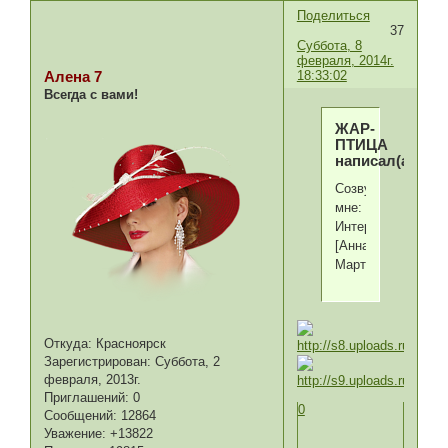
Поделиться
37
Суббота, 8
февраля, 2014г.
18:33:02
Алена 7
Всегда с вами!
ЖАР-
ПТИЦА
написал(а):
Созвучно
мне:
Интернет
[Анна
Март]
Откуда:
Красноярск
Зарегистрирован
: Суббота, 2
февраля, 2013г.
Приглашений:
0
0
Сообщений:
12864
Уважение:
+13822