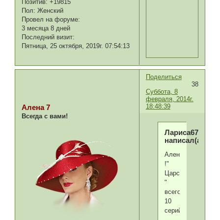
Позитив:
+19815
Пол:
Женский
Провел на форуме:
3 месяца 8 дней
Последний визит:
Пятница, 25 октября, 2019г. 07:54:13
Поделиться
38
Суббота, 8
февраля, 2014г.
18:48:39
Алена 7
Всегда с вами!
Лариса67.02
написал(а):
Алена
!"
Царство
"
всего
10
серий