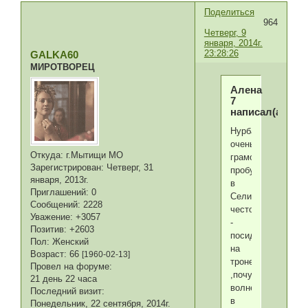
Поделиться
964
Четверг, 9
января, 2014г.
23:28:26
GALKA60
МИРОТВОРЕЦ
Алена
7
написал(а):
Нурбану
очень
Откуда:
г.Мытищи МО
грамотно
Зарегистрирован
: Четверг, 31
пробуждает
января, 2013г.
в
Приглашений:
0
Селиме
Сообщений:
2228
честолюбие
Уважение:
+3057
-
Позитив:
+2603
посидел
Пол:
Женский
на
Возраст:
66
[1960-02-13]
троне
Провел на форуме:
,почувствовал
21 день 22 часа
волнение
Последний визит:
в
Понедельник, 22 сентября, 2014г.