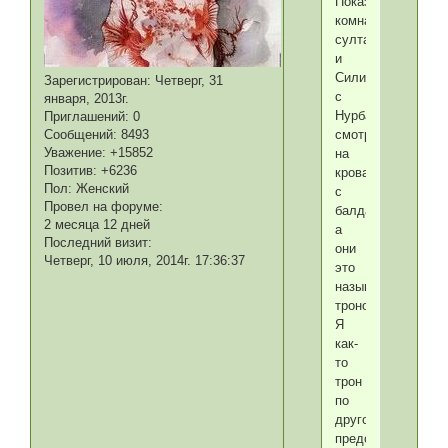
Показывают
комнату
султана
и
Силим
Зарегистрирован
: Четверг, 31
с
января, 2013г.
Нурбаной
Приглашений:
0
Сообщений:
8493
смотрят
Уважение:
+15852
на
Позитив:
+6236
кровать
Пол:
Женский
с
Провел на форуме:
балдахином,
2 месяца 12 дней
а
Последний визит:
они
Четверг, 10 июля, 2014г. 17:36:37
это
называют
троном.
Я
как-
то
трон
по
другому
представляю.