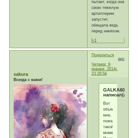
пытает, когда она
свою тяжелую
артиллерию
запустит,
обещала ведь
перед никяхом.
+1
Поделиться
965
Четверг, 9
января, 2014г.
23:28:56
sakura
Всегда с вами!
GALKA60
написал(а):
Вот
объясните
мне,
пожалуйста
такой
момент.