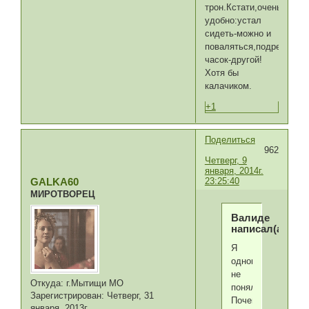
трон.Кстати,очень
удобно:устал
сидеть-можно и
поваляться,подремать
часок-другой!
Хотя бы
калачиком.
+1
Поделиться
962
Четверг, 9
января, 2014г.
23:25:40
GALKA60
МИРОТВОРЕЦ
Валиде
написал(а):
Я
одного
не
Откуда:
г.Мытищи МО
поняла.
Зарегистрирован
: Четверг, 31
Почему
января, 2013г.