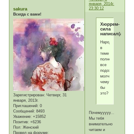
января, 2014г.
23:30:12
sakura
Всегда с вами!
Хюррем-
сила
написал(а):
Народу
в
теме
полно,но
все
подозрительно
молчат.К
чему
бы
это?
Зарегистрирован
: Четверг, 31
января, 2013г.
Приглашений:
0
Сообщений:
8493
Почемууууу...
Уважение:
+15852
Мы тебя
Позитив:
+6236
внимательно
Пол:
Женский
читаем и
Провел на форуме: