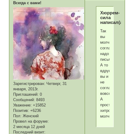
Всегда с вами!
Хюррем-
сила
написал(а):
Так
вы
молча
соглашаетесь,а
надо
письменно!
А то
вдруг
вы и
не
Зарегистрирован
: Четверг, 31
соглашаетесь
января, 2013г.
вовсе?
Приглашений:
0
А
Сообщений:
8493
просто
Уважение:
+15852
хитро
Позитив:
+6236
Пол:
Женский
молчите?
Провел на форуме:
2 месяца 12 дней
Последний визит: