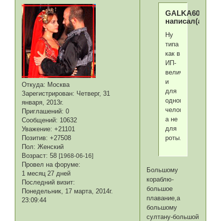
GALKA60
написал(а):
Ну
типа
как в
ИП-
величественный
и
Откуда:
Москва
для
Зарегистрирован
: Четверг, 31
одного
января, 2013г.
человека,
Приглашений:
0
а не
Сообщений:
10632
для
Уважение:
+21101
Позитив:
+27508
роты.
Пол:
Женский
Возраст:
58
[1968-06-16]
Провел на форуме:
Большому
1 месяц 27 дней
кораблю-
Последний визит:
большое
Понедельник, 17 марта, 2014г.
плавание,а
23:09:44
большому
султану-большой