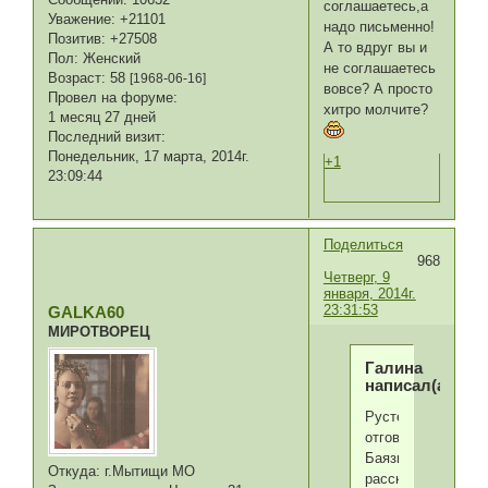
соглашаетесь,а
Уважение:
+21101
надо письменно!
Позитив:
+27508
А то вдруг вы и
Пол:
Женский
не соглашаетесь
Возраст:
58
[1968-06-16]
вовсе? А просто
Провел на форуме:
хитро молчите?
1 месяц 27 дней
Последний визит:
Понедельник, 17 марта, 2014г.
+1
23:09:44
Поделиться
968
Четверг, 9
января, 2014г.
23:31:53
GALKA60
МИРОТВОРЕЦ
Галина
написал(а):
Рустем
отговорил
Баязида
Откуда:
г.Мытищи МО
рассказывать