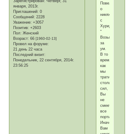
Зарегистрирован
: Четверг, 31
Повелителю
января, 2013г.
о
Приглашений:
0
никяхе
Сообщений:
2228
с
Уважение:
+3057
Хуриджихан.
Позитив:
+2603
"
Пол:
Женский
Возьмитесь
Возраст:
66
[1960-02-13]
за
Провел на форуме:
ум.
21 день 22 часа
В то
Последний визит:
время,
Понедельник, 22 сентября, 2014г.
23:56:25
как
мы
тратим
столько
сил,
Вы
не
смеете
все
портить.
Иначе,
Вам
никогда