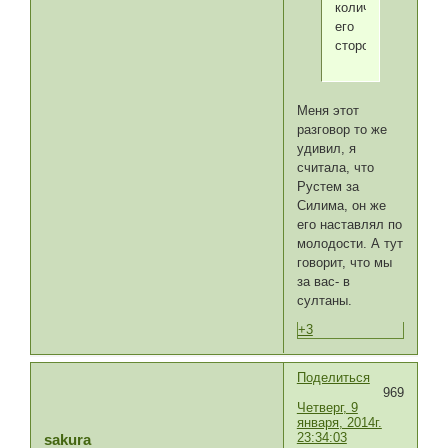
количество
его
сторонников.
Меня этот
разговор то же
удивил, я
считала, что
Рустем за
Силима, он же
его наставлял по
молодости. А тут
говорит, что мы
за вас- в
султаны.
+3
Поделиться
969
Четверг, 9
января, 2014г.
23:34:03
sakura