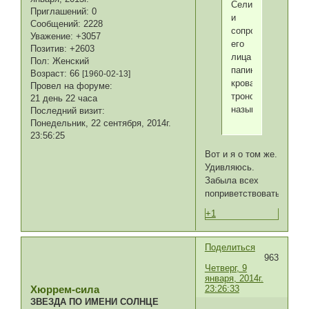
Селим
Приглашений:
0
и
Сообщений:
2228
сопровождающие
Уважение:
+3057
его
Позитив:
+2603
лица
Пол:
Женский
папину
Возраст:
66
[1960-02-13]
кроватку
Провел на форуме:
троном
21 день 22 часа
называют?
Последний визит:
Понедельник, 22 сентября, 2014г.
23:56:25
Вот и я о том же.
Удивляюсь.
Забыла всех
поприветствовать.
+1
Поделиться
963
Четверг, 9
января, 2014г.
23:26:33
Хюррем-сила
ЗВЕЗДА ПО ИМЕНИ СОЛНЦЕ