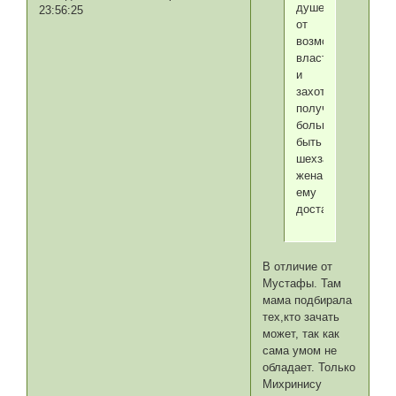
душе
23:56:25
от
возможной
власти
и
захотел
получить
большее,чем
быть
шехзаде.Умная
жена
ему
досталась.
В отличие от
Мустафы. Там
мама подбирала
тех,кто зачать
может, так как
сама умом не
обладает. Только
Михринису