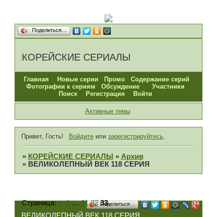
Поделиться…
КОРЕЙСКИЕ СЕРИАЛЫ
Главная
Новые серии
Промо
Содержание серий
Фотографии к сериям
Обсуждение
Участники
Поиск
Регистрация
Войти
Активные темы
Привет, Гость!
Войдите
или
зарегистрируйтесь
.
»
КОРЕЙСКИЕ СЕРИАЛЫ
»
Архив
»
ВЕЛИКОЛЕПНЫЙ ВЕК 118 СЕРИЯ
Страница:
«
1
…
31
32
33
Поделиться…
ВЕЛИКОЛЕПНЫЙ ВЕК 118 СЕРИЯ