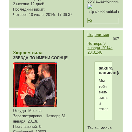
соглашаемсииии....
2 месяца 12 дней
Последний визит:
Четверг, 10 июля, 2014г. 17:36:37
+2
Поделиться
967
Четверг, 9
января, 2014г.
23:31:46
Хюррем-сила
ЗВЕЗДА ПО ИМЕНИ СОЛНЦЕ
sakura
написал(а):
Мы
тебя
внимательно
читаем
и
соглашаемсииии..
Откуда:
Москва
Зарегистрирован
: Четверг, 31
января, 2013г.
Приглашений:
0
Так вы молча
Сообщений:
10632