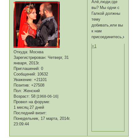
Алё,люди,где
вы? Мы одни с
Галкой должны
тему
добивать,или вы
к нам
присоединитесь,наконец
+1
Откуда:
Москва
Зарегистрирован
: Четверг, 31
января, 2013г.
Приглашений:
0
Сообщений:
10632
Уважение:
+21101
Позитив:
+27508
Пол:
Женский
Возраст:
58
[1968-06-16]
Провел на форуме:
1 месяц 27 дней
Последний визит:
Понедельник, 17 марта, 2014г.
23:09:44