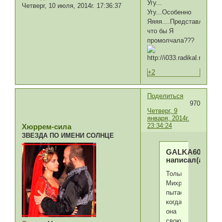
Угу...
Четверг, 10 июля, 2014г. 17:36:37
Угу...Особенно
Яяяя....Представляешь-
что бы Я
промолчала???
+2
Поделиться
970
Четверг, 9
января, 2014г.
23:34:24
Хюррем-сила
ЗВЕЗДА ПО ИМЕНИ СОЛНЦЕ
GALKA60
написал(а):
Только
Михринису
пытает,
когда
она
свою