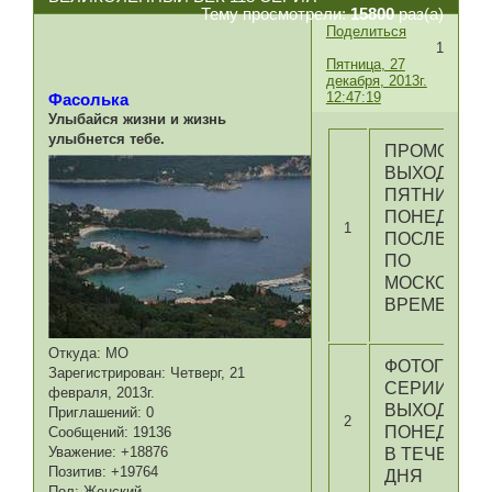
Тему просмотрели:
15800
раз(а)
Поделиться
1
Пятница, 27
декабря, 2013г.
12:47:19
Фасолька
Улыбайся жизни и жизнь
улыбнется тебе.
ПРОМО
ВЫХОДИТ В
ПЯТНИЦУ И
ПОНЕДЕЛЬ
1
ПОСЛЕ 22:0
ПО
МОСКОВСК
ВРЕМЕНИ
Откуда:
МО
ФОТОГРАФИ
Зарегистрирован
: Четверг, 21
СЕРИИ
февраля, 2013г.
ВЫХОДЯТ В
Приглашений:
0
2
ПОНЕДЕЛЬ
Сообщений:
19136
Уважение:
+18876
В ТЕЧЕНИЕ
Позитив:
+19764
ДНЯ
Пол:
Женский