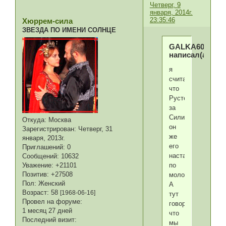
Четверг, 9
января, 2014г.
23:35:46
Хюррем-сила
ЗВЕЗДА ПО ИМЕНИ СОЛНЦЕ
GALKA60
написал(а):
я
считала,
что
Рустем
за
Силима,
Откуда:
Москва
он
Зарегистрирован
: Четверг, 31
же
января, 2013г.
его
Приглашений:
0
наставлял
Сообщений:
10632
по
Уважение:
+21101
Позитив:
+27508
молодости.
Пол:
Женский
А
Возраст:
58
[1968-06-16]
тут
Провел на форуме:
говорит,
1 месяц 27 дней
что
Последний визит:
мы