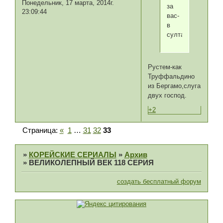
Понедельник, 17 марта, 2014г.
за
23:09:44
вас-
в
султаны.
Рустем-как
Труффальдино
из Бергамо,слуга
двух господ.
+2
Страница:
«
1
…
31
32
33
»
КОРЕЙСКИЕ СЕРИАЛЫ
»
Архив
»
ВЕЛИКОЛЕПНЫЙ ВЕК 118 СЕРИЯ
создать бесплатный форум