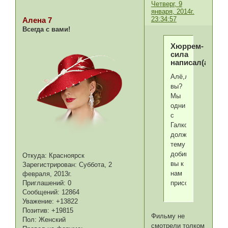
Четверг, 9
января, 2014г.
23:34:57
Алена 7
Всегда с вами!
Хюррем-
сила
написал(а):
Алё,люди,где
вы?
Мы
одни
с
Галкой
должны
тему
добивать,или
Откуда:
Красноярск
вы к
Зарегистрирован
: Суббота, 2
нам
февраля, 2013г.
Приглашений:
0
присоединитесь,н
Сообщений:
12864
Уважение:
+13822
Позитив:
+19815
Фильму не
Пол:
Женский
смотрели толком