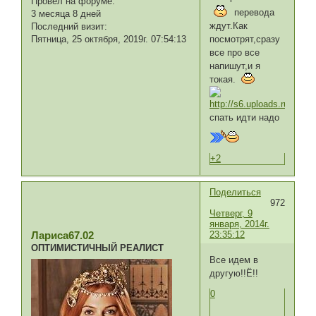
Провел на форуме:
перевода
3 месяца 8 дней
ждут.Как
Последний визит:
Пятница, 25 октября, 2019г. 07:54:13
посмотрят,сразу
все про все
напишут,и я
токая.
спать идти надо
+2
Поделиться
972
Четверг, 9
января, 2014г.
23:35:12
Лариса67.02
ОПТИМИСТИЧНЫЙ РЕАЛИСТ
Все идем в
другую!!Ё!!
0