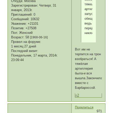
Откуда:
Москва
тяжелую
Зарегистрирован
: Четверг, 31
артиллерию
января, 2013г.
запустит,
Приглашений:
0
обещала
Сообщений:
10632
ведь
Уважение:
+21101
Позитив:
+27508
перед
Пол:
Женский
никяхом.
Возраст:
58
[1968-06-16]
Провел на форуме:
1 месяц 27 дней
Вот им не
Последний визит:
терпится на трон
Понедельник, 17 марта, 2014г.
взобраться! А
23:09:44
тяжёлая
артиллерия
была-и вся
вышла.Закончилась
вместе с
Барбароссой.
+2
Поделиться
971