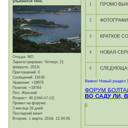
улыбнется тебе.
ПРОМО ВЫХ
1
ФОТОГРАФИ
2
КРАТКОЕ С
3
НОВАЯ СЕР
4
Откуда:
МО
Зарегистрирован
: Четверг, 21
февраля, 2013г.
СЛЕДУЮЩА
5
Приглашений:
0
Сообщений:
19136
Важно! Новый раздел
Уважение:
+18876
Позитив:
+19764
ФОРУМ БОЛТА
Пол:
Женский
ВО САДУ ЛИ, 
Возраст:
46
[1980-07-22]
Провел на форуме:
0
3 месяца 26 дней
Последний визит:
Вторник, 1 марта, 2016г. 21:04:05