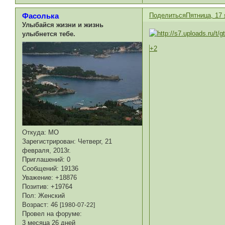
Поделиться
Пятница, 17 
Фасолька
Улыбайся жизни и жизнь
улыбнется тебе.
+2
Откуда:
МО
Зарегистрирован
: Четверг, 21
февраля, 2013г.
Приглашений:
0
Сообщений:
19136
Уважение:
+18876
Позитив:
+19764
Пол:
Женский
Возраст:
46
[1980-07-22]
Провел на форуме:
3 месяца 26 дней