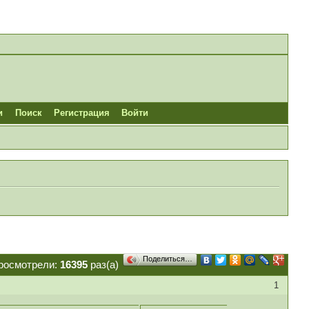
и
Поиск
Регистрация
Войти
Поделиться…
росмотрели:
16395
раз(а)
1