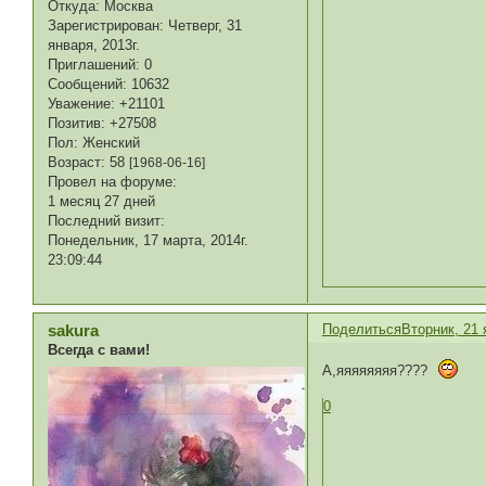
Откуда:
Москва
Зарегистрирован
: Четверг, 31
января, 2013г.
Приглашений:
0
Сообщений:
10632
Уважение:
+21101
Позитив:
+27508
Пол:
Женский
Возраст:
58
[1968-06-16]
Провел на форуме:
1 месяц 27 дней
Последний визит:
Понедельник, 17 марта, 2014г.
23:09:44
Поделиться
Вторник, 21 
sakura
Всегда с вами!
А,яяяяяяяя????
0