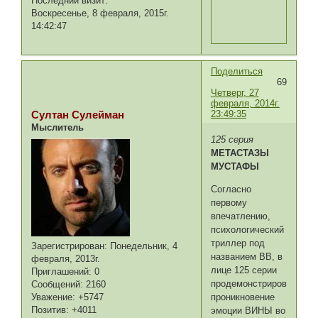
Последний визит:
Воскресенье, 8 февраля, 2015г.
14:42:47
Поделиться
69
Четверг, 27
февраля, 2014г.
23:49:35
Султан Сулейман
Мыслитель
125 серия
МЕТАСТАЗЫ
МУСТАФЫ
Согласно
первому
впечатлению,
психологический
триллер под
Зарегистрирован
: Понедельник, 4
названием ВВ, в
февраля, 2013г.
лице 125 серии
Приглашений:
0
продемонстрировал
Сообщений:
2160
Уважение:
+5747
проникновение
Позитив:
+4011
эмоции ВИНЫ во