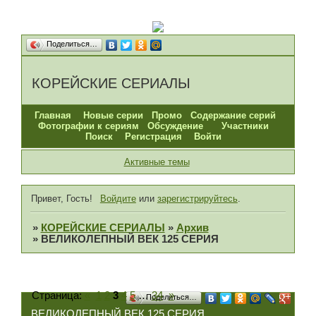
Поделиться…
КОРЕЙСКИЕ СЕРИАЛЫ
Главная
Новые серии
Промо
Содержание серий
Фотографии к сериям
Обсуждение
Участники
Поиск
Регистрация
Войти
Активные темы
Привет, Гость!
Войдите
или
зарегистрируйтесь
.
»
КОРЕЙСКИЕ СЕРИАЛЫ
»
Архив
»
ВЕЛИКОЛЕПНЫЙ ВЕК 125 СЕРИЯ
Страница:
«
1
2
3
4
5
…
34
»
Поделиться…
ВЕЛИКОЛЕПНЫЙ ВЕК 125 СЕРИЯ