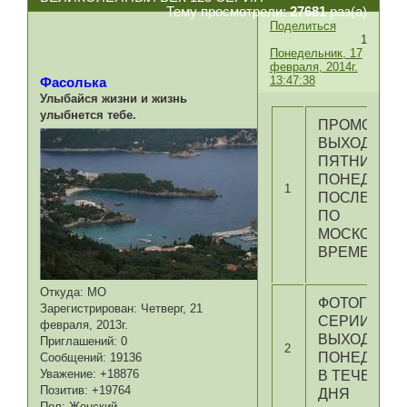
Тему просмотрели:
27681
раз(а)
Поделиться
1
Понедельник, 17
февраля, 2014г.
13:47:38
Фасолька
Улыбайся жизни и жизнь
улыбнется тебе.
ПРОМО
ВЫХОДИТ В
ПЯТНИЦУ И
ПОНЕДЕЛЬ
1
ПОСЛЕ 22:0
ПО
МОСКОВСК
ВРЕМЕНИ
Откуда:
МО
ФОТОГРАФИ
Зарегистрирован
: Четверг, 21
СЕРИИ
февраля, 2013г.
ВЫХОДЯТ В
Приглашений:
0
2
ПОНЕДЕЛЬ
Сообщений:
19136
Уважение:
+18876
В ТЕЧЕНИЕ
Позитив:
+19764
ДНЯ
Пол:
Женский