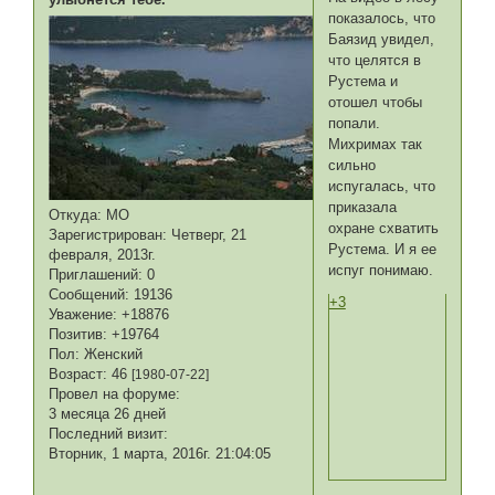
показалось, что
Баязид увидел,
что целятся в
Рустема и
отошел чтобы
попали.
Михримах так
сильно
испугалась, что
приказала
Откуда:
МО
охране схватить
Зарегистрирован
: Четверг, 21
Рустема. И я ее
февраля, 2013г.
испуг понимаю.
Приглашений:
0
Сообщений:
19136
+3
Уважение:
+18876
Позитив:
+19764
Пол:
Женский
Возраст:
46
[1980-07-22]
Провел на форуме:
3 месяца 26 дней
Последний визит:
Вторник, 1 марта, 2016г. 21:04:05