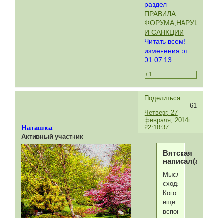
раздел
ПРАВИЛА
ФОРУМА,НАРУШЕНИ
И САНКЦИИ
Читать всем!
изменения от
01.07.13
+1
Поделиться
61
Четверг, 27
февраля, 2014г.
22:18:37
Наташка
Активный участник
Вятская
написал(а):
Мысли
сходятся.
Кого
еще
вспомним?