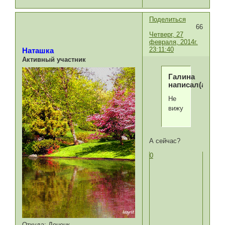
Поделиться
66
Четверг, 27
февраля, 2014г.
23:11:40
Наташка
Активный участник
Галина
написал(а):
Не
вижу
А сейчас?
0
Откуда:
Донецк