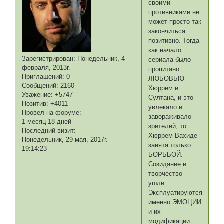
своими
противниками не
может просто так
закончиться
позитивно. Тогда
как начало
Зарегистрирован
: Понедельник, 4
сериала было
февраля, 2013г.
пропитано
Приглашений:
0
ЛЮБОВЬЮ
Сообщений:
2160
Хюррем и
Уважение:
+5747
Султана, и это
Позитив:
+4011
увлекало и
Провел на форуме:
завораживало
1 месяц 18 дней
зрителей, то
Последний визит:
Хюррем-Вахиде
Понедельник, 29 мая, 2017г.
занята только
19:14:23
БОРЬБОЙ.
Созидание и
творчество
ушли.
Эксплуатируются
именно ЭМОЦИИ
и их
модификации.