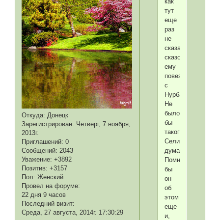
как
тут
еще
раз
не
сказать,
сказочно
ему
повезло
с
Нурбану!
Не
было
Откуда:
Донецк
бы
Зарегистрирован
: Четверг, 7 ноября,
такого
2013г.
Селима,
Приглашений:
0
Сообщений:
2043
думаю.
Уважение:
+3892
Помнил
Позитив:
+3157
бы
Пол:
Женский
он
Провел на форуме:
об
22 дня 9 часов
этом
Последний визит:
еще
Среда, 27 августа, 2014г. 17:30:29
и,