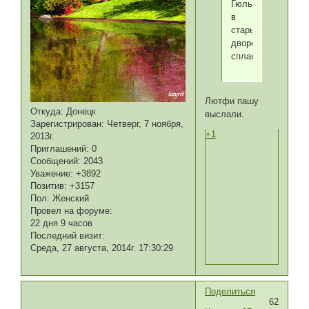
Гюльнихаль
в
старый
дворец
сплавили.
Лютфи пашу
Откуда:
Донецк
выслали.
Зарегистрирован
: Четверг, 7 ноября,
+1
2013г.
Приглашений:
0
Сообщений:
2043
Уважение:
+3892
Позитив:
+3157
Пол:
Женский
Провел на форуме:
22 дня 9 часов
Последний визит:
Среда, 27 августа, 2014г. 17:30:29
Поделиться
62