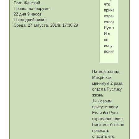
Пол:
Женский
что
Провел на форуме:
приказала
22 дня 9 часов
охране
Последний визит:
схватить
Среда, 27 августа, 2014г. 17:30:29
Рустема.
И я
ее
испуг
понимаю.
На мой взгляд
Михри как
минимум 2 раза
спасла Рустику
жизнь.
1й - своим
присутствием.
Если бы Руст
скрывался один,
Баяз мог бы и не
приехать
спасать его.