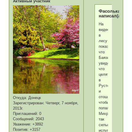
Активный участник
Фасолька
написал(а):
На
видео
в
лесу
показалось,
что
Баязид
увидел,
что
целятся
в
Рустема
и
отошел
Откуда:
Донецк
чтобы
Зарегистрирован
: Четверг, 7 ноября,
попали.
2013г.
Михримах
Приглашений:
0
Сообщений:
2043
так
Уважение:
+3892
сильно
Позитив:
+3157
испугалась,