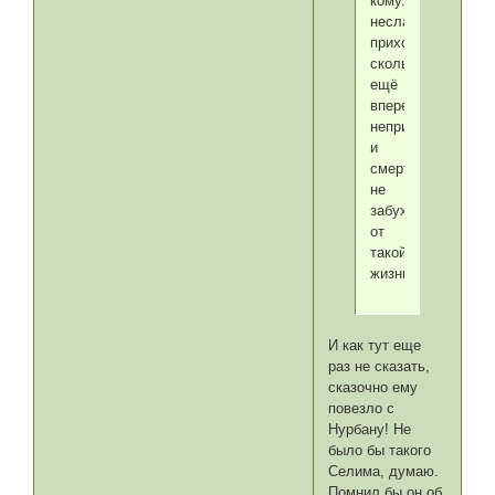
кому.Короче,Сели
несладко
приходится.А
сколько
ещё
впереди
неприятностей
и
смертей.Как
не
забухать
от
такой
жизни.
И как тут еще
раз не сказать,
сказочно ему
повезло с
Нурбану! Не
было бы такого
Селима, думаю.
Помнил бы он об