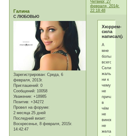
Четверг, 27
февраля, 2014г.
22:18:48
Галина
С ЛЮБОВЬЮ
Хюррем-
сила
написал(а):
А
мне
больше
всего
Селима
жаль.Он
Зарегистрирован
: Среда, 6
ни к
февраля, 2013г.
чему
Приглашений:
0
Сообщений:
10058
не
Уважение:
+18985
причастен,ни
Позитив:
+34272
в
Провел на форуме:
чём
2 месяца 25 дней
не
Последний визит:
виноват,никому
Воскресенье, 8 февраля, 2015г.
не
14:42:47
желал