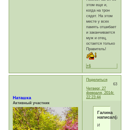
этом еще и,
когда на трон
сядет. На этом
месте у всех
память отшибает
и заканчивается
муж и отец,
остается только
Правитель!
+6
Поделиться
63
Четверг, 27
февраля, 2014г.
22:23:44
Наташка
Активный участник
Галина
написал(а):
И