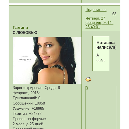
Поделиться
68
Четверг, 27
февраля, 2014г.
23:49:01
Галина
С ЛЮБОВЬЮ
Наташка
написал(а):
А
сейчас?
Зарегистрирован
: Среда, 6
0
февраля, 2013г.
Приглашений:
0
Сообщений:
10058
Уважение:
+18985
Позитив:
+34272
Провел на форуме:
2 месяца 25 дней