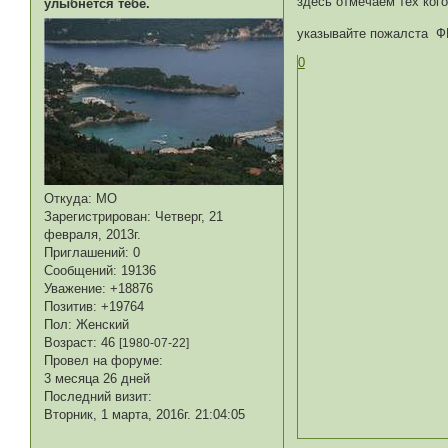
здесь отмечаем тех ког
улыбнется тебе.
указывайте пожалста ФИО
0
Откуда:
МО
Зарегистрирован
: Четверг, 21
февраля, 2013г.
Приглашений:
0
Сообщений:
19136
Уважение:
+18876
Позитив:
+19764
Пол:
Женский
Возраст:
46
[1980-07-22]
Провел на форуме:
3 месяца 26 дней
Последний визит:
Вторник, 1 марта, 2016г. 21:04:05