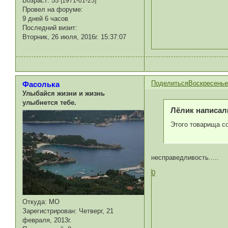
Возраст:
55
[1971-01-25]
Провел на форуме:
9 дней 6 часов
Последний визит:
Вторник, 26 июля, 2016г. 15:37:07
Поделиться
Воскресенье,
Фасолька
Улыбайся жизни и жизнь
улыбнется тебе.
Лёлик написал(
Этого товарища с
несправедливость.....
0
Откуда:
МО
Зарегистрирован
: Четверг, 21
февраля, 2013г.