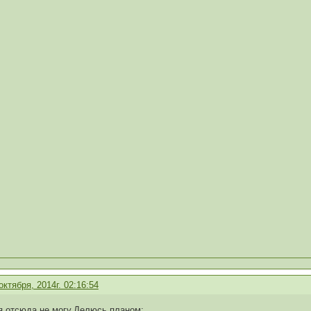
октября, 2014г. 02:16:54
я отсюда не могу.Делюсь планом: