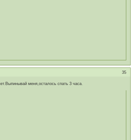
35
ет.Выпинывай меня,осталось спать 3 часа.