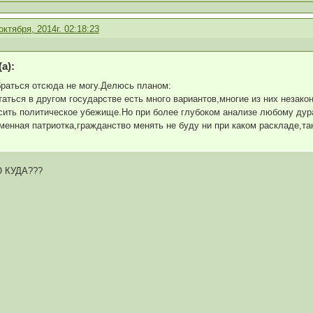
октября, 2014г. 02:18:23
а):
браться отсюда не могу.Делюсь планом:
таться в другом государстве есть много вариантов,многие из них незак
ить политическое убежище.Но при более глубоком анализе любому дур
менная патриотка,гражданство менять не буду ни при каком раскладе,так
 КУДА???