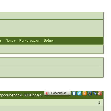
и
Поиск
Регистрация
Войти
Поделиться…
просмотрели:
5931
раз(а)
1