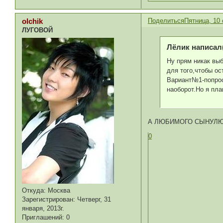
Поделиться
Пятница, 10 
olchik
ЛУГОВОЙ
Лёлик написал(
Ну прям никак вы
для того,чтобы ос
Вариант№1-попрос
наоборот.Но я пла
А ЛЮБИМОГО СЫНУЛЮ
0
Откуда:
Москва
Зарегистрирован
: Четверг, 31
января, 2013г.
Приглашений:
0