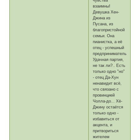
чувства
взаимны!
Девушка Хен-
Джина из
Пусана, из
благопристойной
семьи. Она
пианистка, а её
отец - успешный
предприниматель.
Удачная партия,
не так ли?.. Есть
только одно "но"
- отец Да-Хун
ненавидит всё,
что связано с
провинцией
Чолла-до... Хё-
Джину остаётся
только одно -
избавиться от
акцента, и
притвориться
жителем