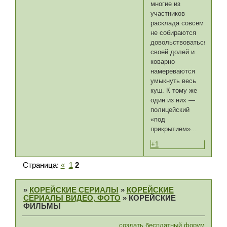
многие из
участников
расклада совсем
не собираются
довольствоваться
своей долей и
коварно
намереваются
умыкнуть весь
куш. К тому же
один из них —
полицейский
«под
прикрытием»…
+1
Страница:
«
1
2
»
КОРЕЙСКИЕ СЕРИАЛЫ
»
КОРЕЙСКИЕ
СЕРИАЛЫ ВИДЕО, ФОТО
»
КОРЕЙСКИЕ
ФИЛЬМЫ
создать бесплатный форум