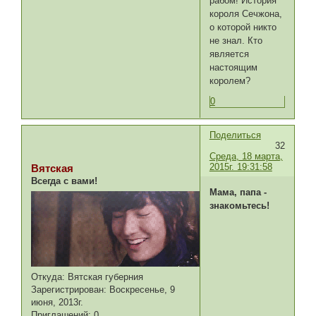
рабом! История
короля Сечжона,
о которой никто
не знал. Кто
является
настоящим
королем?
0
Поделиться
32
Среда, 18 марта,
2015г. 19:31:58
Вятская
Всегда с вами!
Мама, папа -
знакомьтесь!
Откуда:
Вятская губерния
Зарегистрирован
: Воскресенье, 9
июня, 2013г.
Приглашений:
0