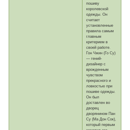
пошиву
королевской
одежды. Он
считает
установленные
правила самым
главным
критерием в
своей работе.
Гон Чжин (Го Су)
— гений-
дизайнер с
врожденным
чувством
прекрасного и
ловкостью при
пошиве одежды.
Он был
доставлен во
дворец
дворянином Пан
Су (Ма Дон Сок),
который первым