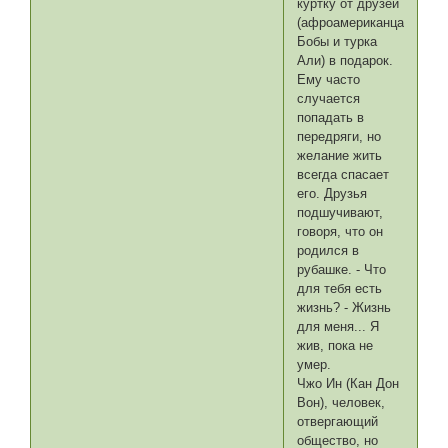
куртку от друзей
(афроамериканца
Бобы и турка
Али) в подарок.
Ему часто
случается
попадать в
передряги, но
желание жить
всегда спасает
его. Друзья
подшучивают,
говоря, что он
родился в
рубашке. - Что
для тебя есть
жизнь? - Жизнь
для меня... Я
жив, пока не
умер.
Чжо Ин (Кан Дон
Вон), человек,
отвергающий
общество, но