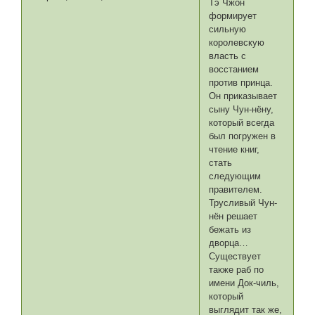
Tэ Чжон
формирует
сильную
королевскую
власть с
восстанием
против принца.
Он приказывает
сыну Чун-нёну,
который всегда
был погружен в
чтение книг,
стать
следующим
правителем.
Трусливый Чун-
нён решает
бежать из
дворца…
Существует
также раб по
имени Док-чиль,
который
выглядит так же,