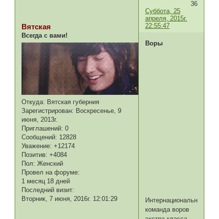
36
Суббота, 25
апреля, 2015г.
22:55:47
Вятская
Всегда с вами!
Воры
Откуда:
Вятская губерния
Зарегистрирован
: Воскресенье, 9
июня, 2013г.
Приглашений:
0
Сообщений:
12828
Уважение:
+12174
Позитив:
+4084
Пол:
Женский
Провел на форуме:
1 месяц 18 дней
Последний визит:
Вторник, 7 июня, 2016г. 12:01:29
Интернациональная
команда воров
экстра-класса