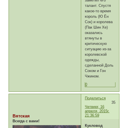
заметил его ​​
талант. Спустя
какое-то время
король (Ю Ён
Сок) и королева
(Пак Шин Хе)
оказались
втянуты в
критическую
ситуацию из-за
королевской
одежды,
сделанной Доль
Соком и Гон
Чжином.
0
Поделиться
35
Четверг, 16
апреля, 2015г.
21:36:59
Вятская
Всегда с вами!
Кукловод