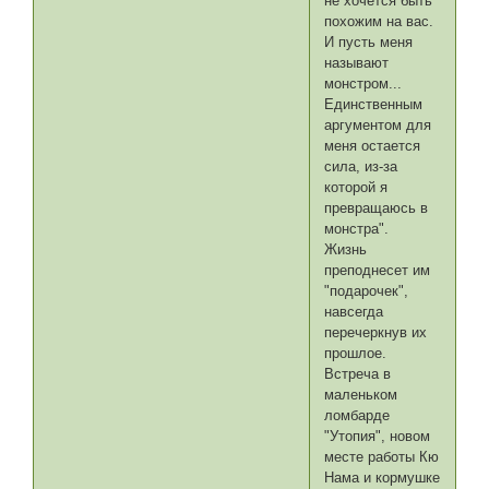
не хочется быть
похожим на вас.
И пусть меня
называют
монстром...
Единственным
аргументом для
меня остается
сила, из-за
которой я
превращаюсь в
монстра".
Жизнь
преподнесет им
"подарочек",
навсегда
перечеркнув их
прошлое.
Встреча в
маленьком
ломбарде
"Утопия", новом
месте работы Кю
Нама и кормушке