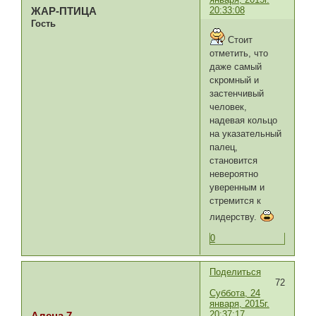
20:33:08
ЖАР-ПТИЦА
Гость
Стоит
отметить, что
даже самый
скромный и
застенчивый
человек,
надевая кольцо
на указательный
палец,
становится
невероятно
уверенным и
стремится к
лидерству.
0
Поделиться
72
Суббота, 24
января, 2015г.
20:37:17
Алена 7