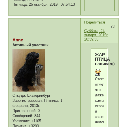
Пятница, 25 октября, 2019г. 07:54:13
Поделиться
73
Суббота, 24
января, 2015г.
20:39:35
Anne
Активный участник
ЖАР-
ПТИЦА
написал(а):
Стоит
отметить,
что
даже
Откуда:
Екатеринбург
самый
Зарегистрирован
: Пятница, 1
февраля, 2013г.
скромный
Приглашений:
0
и
Сообщений:
844
застенчивый
Уважение:
+1105
человек,
Позитив:
+3293