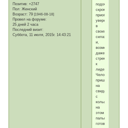
Позитив:
+2747
подобный
Пол:
Женский
скромник
Возраст:
79
[1946-08-18]
приобретает
Провел на форуме:
уверенность
25 дней 2 часа
в
Последний визит:
своих
Суббота, 11 июля, 2015г. 14:43:21
силах
и,
возможно,
даже
стремится
к
лидерству.
Человек,
пришедший
на
свидание
с
кольцом
на
этом
пальце,
готов