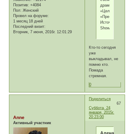
Позитив:
+4084
драмы
Пол:
Женский
«Целитель»:
Провел на форуме:
«Преобразился!!!»
1 месяц 18 дней
Источник:
Последний визит:
ShowAsia.ru
Вторник, 7 июня, 2016г. 12:01:29
Кто-то сегодня
уже
выкладывал, не
помню кто.
Помада
стремная.
0
Поделиться
67
Суббота, 24
января, 2015г.
20:23:00
Anne
Активный участник
Алена