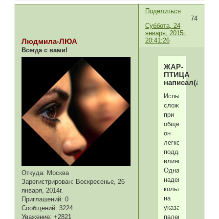
Поделиться
74
Суббота, 24
января, 2015г.
20:41:26
Людмила-ЛЮА
Всегда с вами!
ЖАР-
ПТИЦА
написал(а):
Испытывая
сложности
при
общении,
он
легко
поддается
влиянию.
Однако,
Откуда:
Москва
надевая
Зарегистрирован
: Воскресенье, 26
кольцо
января, 2014г.
на
Приглашений:
0
указательный
Сообщений:
3224
палец,
Уважение:
+2821