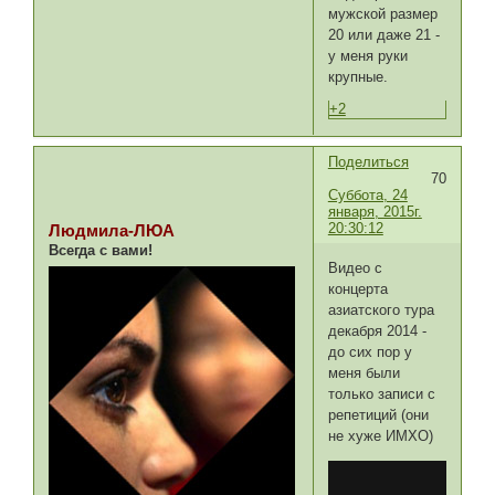
мужской размер
20 или даже 21 -
у меня руки
крупные.
+2
Поделиться
70
Суббота, 24
января, 2015г.
20:30:12
Людмила-ЛЮА
Всегда с вами!
Видео с
концерта
азиатского тура
декабря 2014 -
до сих пор у
меня были
только записи с
репетиций (они
не хуже ИМХО)