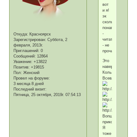
вот
и я!
эк
сколько
понаписали
-
Откуда:
Красноярск
читать
Зарегистрирован
: Суббота, 2
- не
февраля, 2013г.
Приглашений:
0
прочитать!
Сообщений:
12864
Это
Уважение:
+13822
наверное
Позитив:
+19815
Кольцо
Пол:
Женский
Всевластья
Провел на форуме:
3 месяца 8 дней
Последний визит:
Пятница, 25 октября, 2019г. 07:54:13
Вопще
прикольно.
Я
тоже