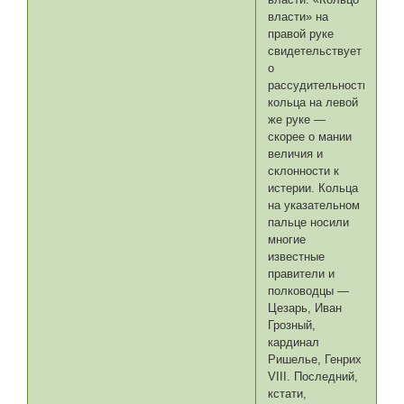
власти» на
правой руке
свидетельствует
о
рассудительности,
кольца на левой
же руке —
скорее о мании
величия и
склонности к
истерии. Кольца
на указательном
пальце носили
многие
известные
правители и
полководцы —
Цезарь, Иван
Грозный,
кардинал
Ришелье, Генрих
VIII. Последний,
кстати,