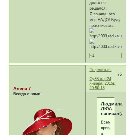
долго не
решался.
Я поняла, это
мне НАДО! Буду
практиковать.
+1
Поделиться
75
Суббота, 24
января, 2015г.
20:50:18
Алена 7
Всегда с вами!
Людмила-
ЛЮА
написал(а):
Всем
привет!
а