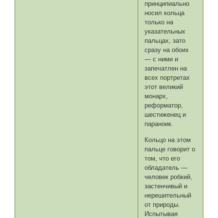
принципиально
носил кольца
только на
указательных
пальцах, зато
сразу на обоих
— с ними и
запечатлен на
всех портретах
этот великий
монарх,
реформатор,
шестиженец и
параноик.
Кольцо на этом
пальце говорит о
том, что его
обладатель —
человек робкий,
застенчивый и
нерешительный
от природы.
Испытывая