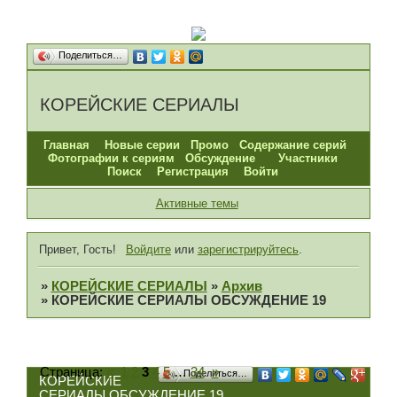
Поделиться…
КОРЕЙСКИЕ СЕРИАЛЫ
Главная
Новые серии
Промо
Содержание серий
Фотографии к сериям
Обсуждение
Участники
Поиск
Регистрация
Войти
Активные темы
Привет, Гость!
Войдите
или
зарегистрируйтесь
.
»
КОРЕЙСКИЕ СЕРИАЛЫ
»
Архив
»
КОРЕЙСКИЕ СЕРИАЛЫ ОБСУЖДЕНИЕ 19
Страница:
«
1
2
3
4
5
…
34
»
Поделиться…
КОРЕЙСКИЕ
СЕРИАЛЫ ОБСУЖДЕНИЕ 19