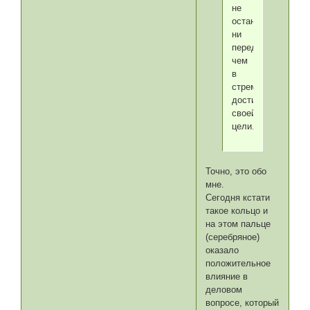
не
остановится
ни
перед
чем
в
стремлении
достичь
своей
цели.
Точно, это обо
мне.
Сегодня кстати
такое кольцо и
на этом пальце
(серебряное)
оказало
положительное
влияние в
деловом
вопросе, который