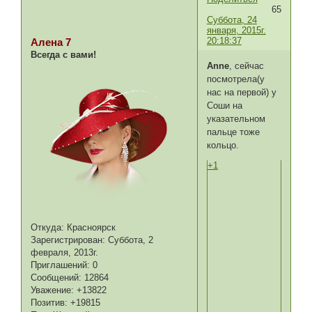
65
Суббота, 24
января, 2015г.
20:18:37
Алена 7
Всегда с вами!
Anne
, сейчас
посмотрела(у
нас на первой) у
Соши на
указательном
пальце тоже
кольцо.
+1
Откуда:
Красноярск
Зарегистрирован
: Суббота, 2
февраля, 2013г.
Приглашений:
0
Сообщений:
12864
Уважение:
+13822
Позитив:
+19815