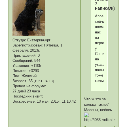
7
написал(а):
Anne,
сейчас
посмотрела(у
нас
на
Откуда:
Екатеринбург
первой)
Зарегистрирован
: Пятница, 1
у
февраля, 2013г.
Соши
Приглашений:
0
на
Сообщений:
844
указательном
Уважение:
+1105
пальце
Позитив:
+3293
тоже
Пол:
Женский
кольцо.
Возраст:
65
[1961-04-13]
Провел на форуме:
27 дней 23 часа
Последний визит:
Что ж это за
Воскресенье, 10 мая, 2015г. 11:10:42
кольца такие?
Масоны, небось