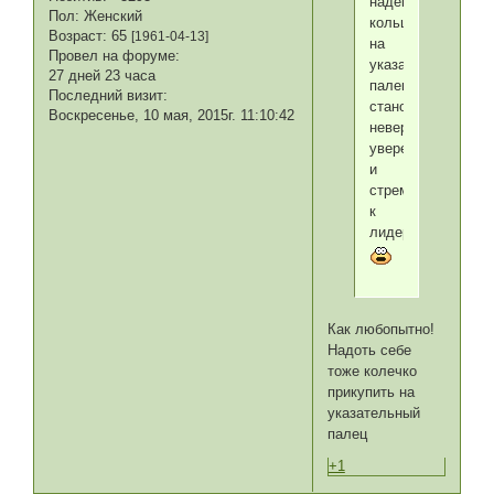
надевая
Пол:
Женский
кольцо
Возраст:
65
[1961-04-13]
на
Провел на форуме:
указательный
27 дней 23 часа
палец,
Последний визит:
становится
Воскресенье, 10 мая, 2015г. 11:10:42
невероятно
уверенным
и
стремится
к
лидерству.
Как любопытно!
Надоть себе
тоже колечко
прикупить на
указательный
палец
+1