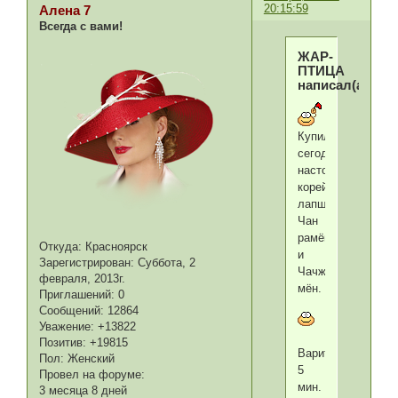
20:15:59
Алена 7
Всегда с вами!
ЖАР-
ПТИЦА
написал(а):
Купила
сегодня
настоящую
корейскую
лапшу:
Чан
рамён
Откуда:
Красноярск
и
Зарегистрирован
: Суббота, 2
Чачжан
февраля, 2013г.
мён.
Приглашений:
0
Сообщений:
12864
Уважение:
+13822
Позитив:
+19815
Варится
Пол:
Женский
5
Провел на форуме:
мин.
3 месяца 8 дней