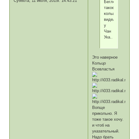
Суббота, 11 июля, 2015г. 14:43:21
Беглецах
такое
кольцо
видела
у
Чан
Ука..
Это наверное
Кольцо
Всевластья
Вопще
прикольно. Я
тоже такое хочу.
и чтоб на
указательный.
Надо брать