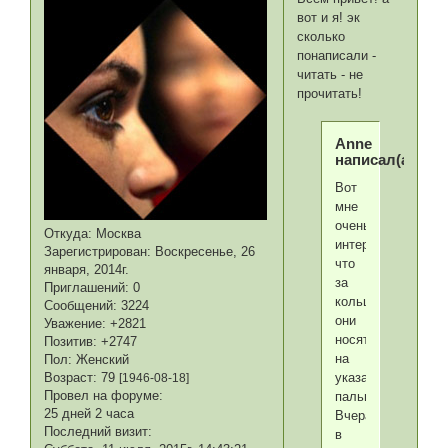
вот и я! эк
сколько
понаписали -
читать - не
прочитать!
Anne
написал(а):
Вот
мне
очень
Откуда:
Москва
интересно,
Зарегистрирован
: Воскресенье, 26
что
января, 2014г.
за
Приглашений:
0
кольца
Сообщений:
3224
они
Уважение:
+2821
носят
Позитив:
+2747
на
Пол:
Женский
указательном
Возраст:
79
[1946-08-18]
Провел на форуме:
пальце?
25 дней 2 часа
Вчера
Последний визит:
в