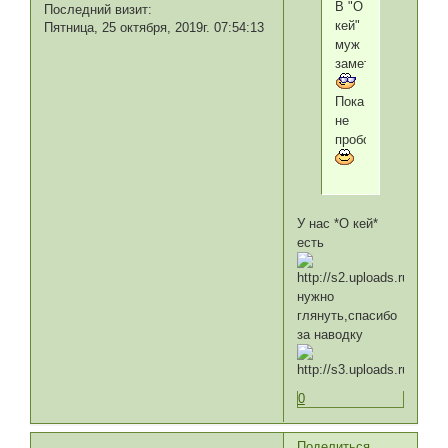
В "О
Последний визит:
кей"
Пятница, 25 октября, 2019г. 07:54:13
муж
заметил.
Пока
не
пробовала.
У нас *О кей*
есть
нужно
глянуть,спасибо
за наводку
0
Поделиться