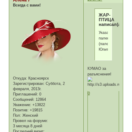
Всегда с вами!
ЖАР-
ПТИЦА
написал(а):
Указательный
палец....
(палец
Юпитера)
КУМАО за
разъяснения!
Откуда:
Красноярск
Зарегистрирован
: Суббота, 2
февраля, 2013г.
0
Приглашений:
0
Сообщений:
12864
Уважение:
+13822
Позитив:
+19815
Пол:
Женский
Провел на форуме:
3 месяца 8 дней
Последний визит: