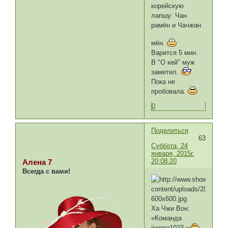
корейскую
лапшу: Чан
рамён и Чачжан
мён.
Варится 5 мин.
В "О кей" муж
заметил.
Пока не
пробовала.
0
Поделиться
63
Суббота, 24
января, 2015г.
20:08:20
Алена 7
Всегда с вами!
Ха Чжи Вон:
«Команда
jiwona1023 ~