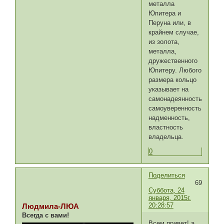
металла
Юпитера и
Перуна или, в
крайнем случае,
из золота,
металла,
дружественного
Юпитеру. Любого
размера кольцо
указывает на
самонадеянность,
самоуверенность,
надменность,
властность
владельца.
0
Поделиться
69
Суббота, 24
января, 2015г.
20:28:57
Людмила-ЛЮА
Всегда с вами!
Всем привет! а