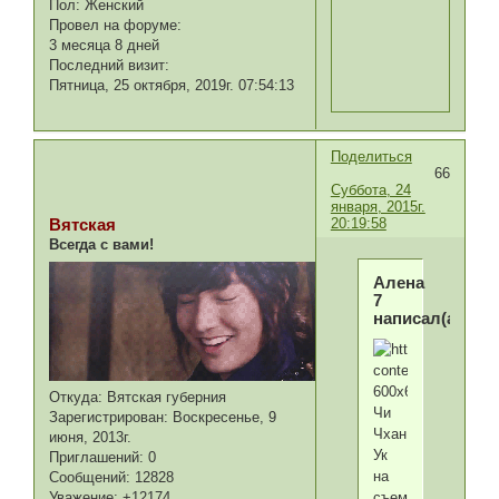
Пол:
Женский
Провел на форуме:
3 месяца 8 дней
Последний визит:
Пятница, 25 октября, 2019г. 07:54:13
Поделиться
66
Суббота, 24
января, 2015г.
20:19:58
Вятская
Всегда с вами!
Алена
7
написал(а):
Откуда:
Вятская губерния
Чи
Зарегистрирован
: Воскресенье, 9
Чхан
июня, 2013г.
Ук
Приглашений:
0
на
Сообщений:
12828
Уважение:
+12174
съемках