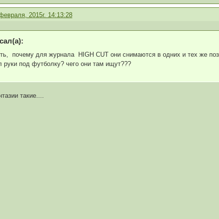
февраля, 2015г. 14:13:28
ал(а):
нять, почему для журнала HIGH CUT они снимаются в одних и тех же по
л руки под футболку? чего они там ищут???
азии такие....