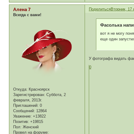
Поделиться
Вторник, 17 
Алена 7
Всегда с вами!
Фасолька напис
вот я не могу по
еще один запусти
У фотографа видать фант
0
Откуда:
Красноярск
Зарегистрирован
: Суббота, 2
февраля, 2013г.
Приглашений:
0
Сообщений:
12864
Уважение:
+13822
Позитив:
+19815
Пол:
Женский
Провел на форуме: