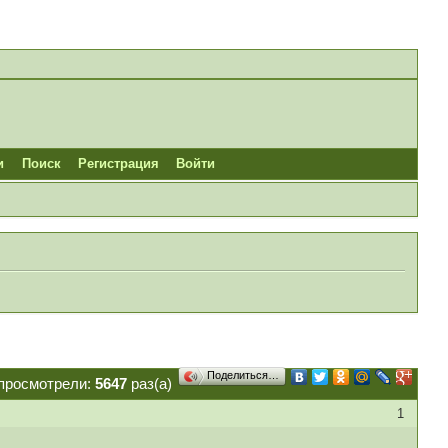
и
Поиск
Регистрация
Войти
Поделиться…
просмотрели:
5647
раз(а)
1