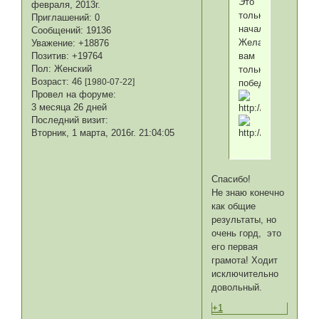
Это
февраля, 2013г.
только
Приглашений:
0
начало!
Сообщений:
19136
Желаю
Уважение:
+18876
Позитив:
+19764
вам
Пол:
Женский
только
Возраст:
46
[1980-07-22]
побед!
Провел на форуме:
3 месяца 26 дней
Последний визит:
Вторник, 1 марта, 2016г. 21:04:05
Спасибо!
Не знаю конечно
как общие
результаты, но
очень горд, это
его первая
грамота! Ходит
исключительно
довольный.
+1