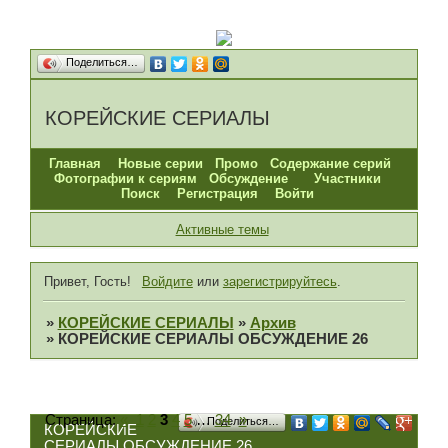
Поделиться…
КОРЕЙСКИЕ СЕРИАЛЫ
Главная
Новые серии
Промо
Содержание серий
Фотографии к сериям
Обсуждение
Участники
Поиск
Регистрация
Войти
Активные темы
Привет, Гость!
Войдите
или
зарегистрируйтесь
.
»
КОРЕЙСКИЕ СЕРИАЛЫ
»
Архив
»
КОРЕЙСКИЕ СЕРИАЛЫ ОБСУЖДЕНИЕ 26
Страница:
«
1
2
3
4
5
…
34
»
Поделиться…
КОРЕЙСКИЕ
СЕРИАЛЫ ОБСУЖДЕНИЕ 26