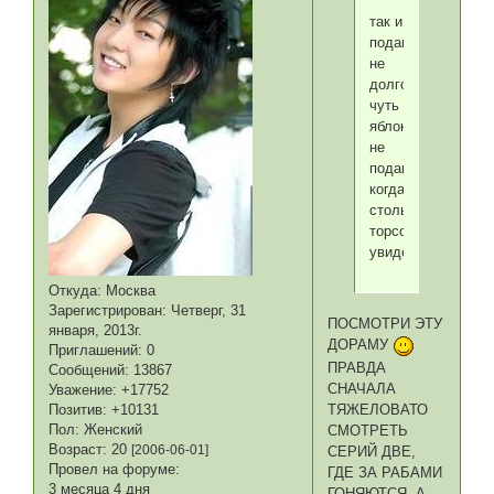
так и
подавитсья
не
долго,
чуть
яблоком
не
подавилась
когда
столько
торсов
увидела
Откуда:
Москва
Зарегистрирован
: Четверг, 31
ПОСМОТРИ ЭТУ
января, 2013г.
ДОРАМУ
Приглашений:
0
ПРАВДА
Сообщений:
13867
СНАЧАЛА
Уважение:
+17752
Позитив:
+10131
ТЯЖЕЛОВАТО
Пол:
Женский
СМОТРЕТЬ
Возраст:
20
[2006-06-01]
СЕРИЙ ДВЕ,
Провел на форуме:
ГДЕ ЗА РАБАМИ
3 месяца 4 дня
ГОНЯЮТСЯ. А