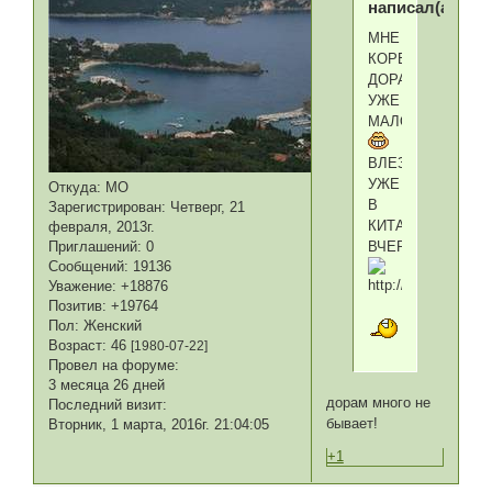
написал(а):
МНЕ
КОРЕЙСКИХ
ДОРАМ
УЖЕ
МАЛО
ВЛЕЗЛА
УЖЕ
Откуда:
МО
В
Зарегистрирован
: Четверг, 21
КИТАЙСКИЕ
февраля, 2013г.
Приглашений:
0
ВЧЕРА
Сообщений:
19136
Уважение:
+18876
Позитив:
+19764
Пол:
Женский
Возраст:
46
[1980-07-22]
Провел на форуме:
3 месяца 26 дней
дорам много не
Последний визит:
бывает!
Вторник, 1 марта, 2016г. 21:04:05
+1