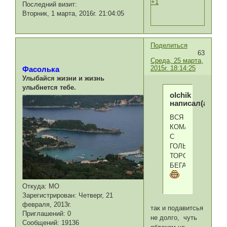
+1
Последний визит:
Вторник, 1 марта, 2016г. 21:04:05
Поделиться
63
Среда, 25 марта,
2015г. 18:14:25
Фасолька
Улыбайся жизни и жизнь
улыбнется тебе.
olchik
написал(а):
ВСЯ
КОМАНДА
С
ГОЛЫМИ
ТОРСАМИ
БЕГАЕТ
Откуда:
МО
Зарегистрирован
: Четверг, 21
февраля, 2013г.
так и подавитсья
Приглашений:
0
не долго, чуть
Сообщений:
19136