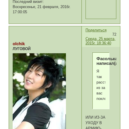
Последний визит:
Воскресенье, 21 февраля, 2016г.
17:00:05
Поделиться
72
Среда, 25 марта,
2015г. 18:36:40
olchik
ЛУГОВОЙ
Фасолька
написал(а):
Я
так
расстроился
из за
вас
поклонники
ИЛИ ИЗ-ЗА
УХОДУ В
АРМИЮ-