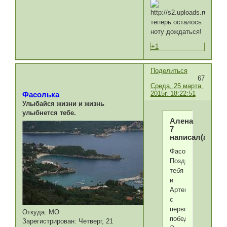
теперь осталось
ноту дождаться!
+1
Поделиться
67
Среда, 25 марта,
2015г. 18:22:51
Фасолька
Улыбайся жизни и жизнь
улыбнется тебе.
Алена
7
написал(а):
Фасолька,
Поздравляю
тебя
и
Артемку
с
первой
Откуда:
МО
победой!
Зарегистрирован
: Четверг, 21