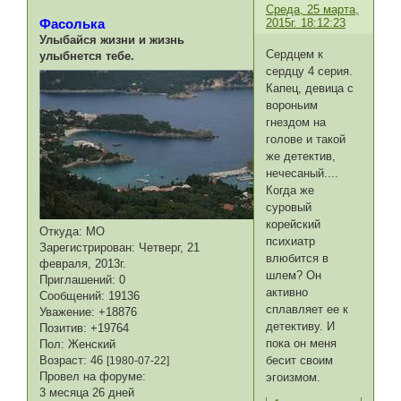
Среда, 25 марта,
2015г. 18:12:23
Фасолька
Улыбайся жизни и жизнь
Сердцем к
улыбнется тебе.
сердцу 4 серия.
Капец, девица с
вороньим
гнездом на
голове и такой
же детектив,
нечесаный....
Когда же
суровый
корейский
Откуда:
МО
психиатр
Зарегистрирован
: Четверг, 21
влюбится в
февраля, 2013г.
шлем? Он
Приглашений:
0
активно
Сообщений:
19136
сплавляет ее к
Уважение:
+18876
детективу. И
Позитив:
+19764
пока он меня
Пол:
Женский
Возраст:
46
бесит своим
[1980-07-22]
Провел на форуме:
эгоизмом.
3 месяца 26 дней