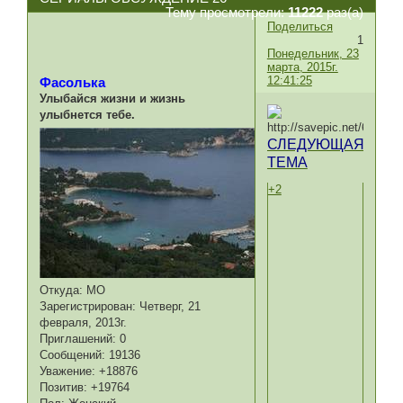
Тему просмотрели:
11222
раз(а)
Поделиться
1
Понедельник, 23
марта, 2015г.
12:41:25
Фасолька
Улыбайся жизни и жизнь
улыбнется тебе.
СЛЕДУЮЩАЯ
ТЕМА
+2
Откуда:
МО
Зарегистрирован
: Четверг, 21
февраля, 2013г.
Приглашений:
0
Сообщений:
19136
Уважение:
+18876
Позитив:
+19764