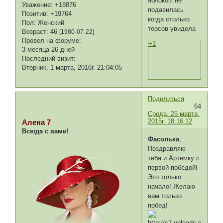
яблоком не
Уважение:
+18876
подавилась
Позитив:
+19764
когда столько
Пол:
Женский
торсов увидела
Возраст:
46
[1980-07-22]
Провел на форуме:
+1
3 месяца 26 дней
Последний визит:
Вторник, 1 марта, 2016г. 21:04:05
Поделиться
64
Среда, 25 марта,
2015г. 18:16:12
Алена 7
Всегда с вами!
Фасолька
,
Поздравляю
тебя и Артемку с
первой победой!
Это только
начало! Желаю
вам только
побед!