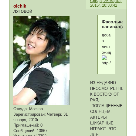
Среда, 25 марта,
2015г. 18:33:42
olchik
ЛУГОВОЙ
Фасолька
написал(а):
добавлю
в
лист
ожидания
ИЗ НЕДАВНО
ПРОСМОТРЕННЫХ.
К ВОСТОКУ ОТ
РАЯ,
ПОГЛАЩЕННЫЕ
Откуда:
Москва
СОЛНЦЕМ.
Зарегистрирован
: Четверг, 31
АКТЕРЫ
января, 2013г.
ШИКАРНЫЕ
Приглашений:
0
ИГРАЮТ. ЭТО
Сообщений:
13867
ДЛЯ