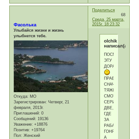
Поделиться
68
Среда, 25 марта,
2015г. 18:23:32
Фасолька
Улыбайся жизни и жизнь
улыбнется тебе.
olchik
написал(а):
ПОСМОТРИ
ЭТУ
ДОРАМУ
ПРАВДА
СНАЧАЛА
ТЯЖЕЛОВАТО
СМОТРЕТЬ
Откуда:
МО
Зарегистрирован
: Четверг, 21
СЕРИЙ
февраля, 2013г.
ДВЕ,
Приглашений:
0
ГДЕ
Сообщений:
19136
ЗА
Уважение:
+18876
РАБАМИ
Позитив:
+19764
ГОНЯЮТСЯ.
Пол:
Женский
А