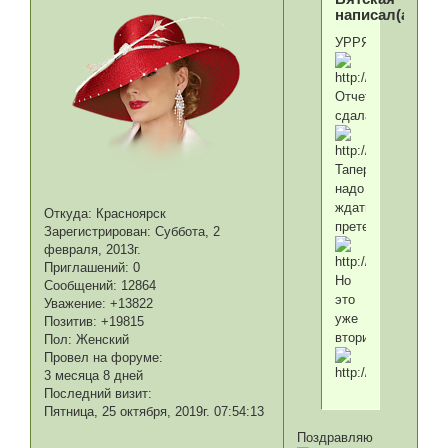
написал(а):
УРРЯЯЯЯЯЯЯЯЯЯЯЯЯЯЯ
Отчеты
сдала!!!!!!!!!!!!!!!!!!!!
Таперича
надо
ждать
Откуда:
Красноярск
претензии.
Зарегистрирован
: Суббота, 2
февраля, 2013г.
Приглашений:
0
Но
Сообщений:
12864
это
Уважение:
+13822
уже
Позитив:
+19815
вторично.
Пол:
Женский
Провел на форуме:
3 месяца 8 дней
Последний визит:
Пятница, 25 октября, 2019г. 07:54:13
Поздравляю