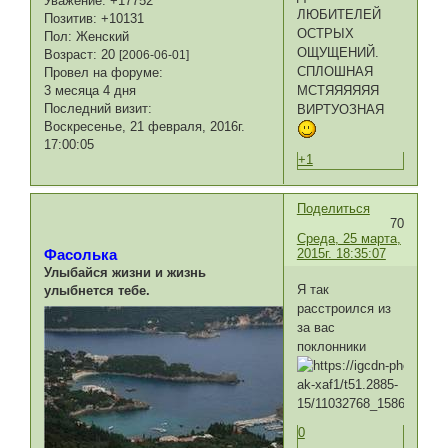
Уважение:
+17752
ЛЮБИТЕЛЕЙ
Позитив:
+10131
ОСТРЫХ
Пол:
Женский
ОЩУЩЕНИЙ.
Возраст:
20
[2006-06-01]
СПЛОШНАЯ
Провел на форуме:
МСТЯЯЯЯЯЯ
3 месяца 4 дня
Последний визит:
ВИРТУОЗНАЯ
Воскресенье, 21 февраля, 2016г.
17:00:05
+1
Поделиться
70
Среда, 25 марта,
2015г. 18:35:07
Фасолька
Улыбайся жизни и жизнь
Я так
улыбнется тебе.
расстроился из
за вас
поклонники
0