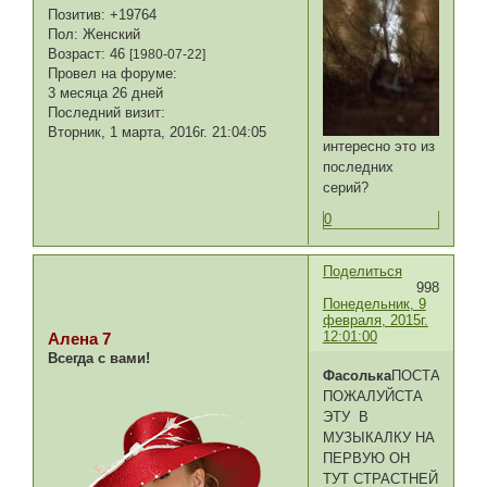
Позитив:
+19764
Пол:
Женский
Возраст:
46
[1980-07-22]
Провел на форуме:
3 месяца 26 дней
Последний визит:
Вторник, 1 марта, 2016г. 21:04:05
интересно это из
последних
серий?
0
Поделиться
998
Понедельник, 9
февраля, 2015г.
12:01:00
Алена 7
Всегда с вами!
Фасолька
ПОСТАВЬ
ПОЖАЛУЙСТА
ЭТУ В
МУЗЫКАЛКУ НА
ПЕРВУЮ ОН
ТУТ СТРАСТНЕЙ