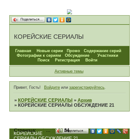
Поделиться…
КОРЕЙСКИЕ СЕРИАЛЫ
Главная
Новые серии
Промо
Содержание серий
Фотографии к сериям
Обсуждение
Участники
Поиск
Регистрация
Войти
Активные темы
Привет, Гость!
Войдите
или
зарегистрируйтесь
.
»
КОРЕЙСКИЕ СЕРИАЛЫ
»
Архив
»
КОРЕЙСКИЕ СЕРИАЛЫ ОБСУЖДЕНИЕ 21
Страница:
«
1
…
32
33
34
Поделиться…
КОРЕЙСКИЕ
СЕРИАЛЫ ОБСУЖДЕНИЕ 21