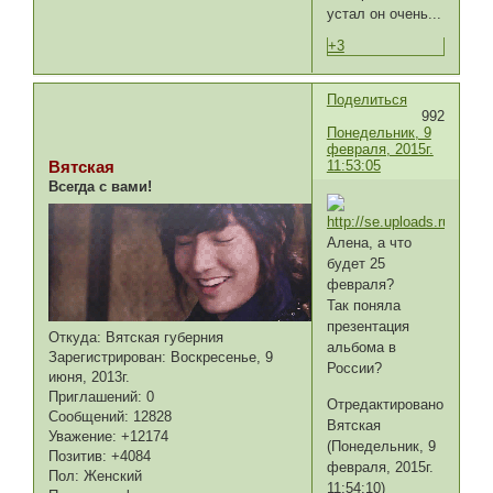
устал он очень...
+3
Поделиться
992
Понедельник, 9
февраля, 2015г.
11:53:05
Вятская
Всегда с вами!
Алена, а что
будет 25
февраля?
Так поняла
презентация
Откуда:
Вятская губерния
альбома в
Зарегистрирован
: Воскресенье, 9
России?
июня, 2013г.
Приглашений:
0
Отредактировано
Сообщений:
12828
Вятская
Уважение:
+12174
(Понедельник, 9
Позитив:
+4084
февраля, 2015г.
Пол:
Женский
11:54:10)