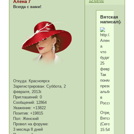
12:03:01
Алена 7
Всегда с вами!
Вятская
написал(а):
Алена,
а
что
будет
25
февраля?
Так
поняла
Откуда:
Красноярск
презентация
Зарегистрирован
: Суббота, 2
альбома
февраля, 2013г.
Приглашений:
0
в
Сообщений:
12864
России?
Уважение:
+13822
Отредактировано
Позитив:
+19815
Вятская
Пол:
Женский
(Сегодня
Провел на форуме:
3 месяца 8 дней
15:54:10)