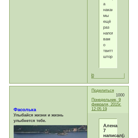
а
накануне,
мы
ещё
раз
напомним
вам
о
твитт-
шторме.
0
Поделиться
1000
Понедельник, 9
февраля, 2015г.
12:05:19
Фасолька
Улыбайся жизни и жизнь
улыбнется тебе.
Алена
7
написал(а):