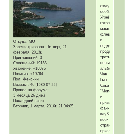
еждународное
сообщество
Угрей
готовит
масштабный
флешмоб
в
Откуда:
МО
поддержку
Зарегистрирован
: Четверг, 21
продвижения
февраля, 2013г.
третьего
Приглашений:
0
сольного
Сообщений:
19136
альбома
Уважение:
+18876
Позитив:
+19764
Чан
Пол:
Женский
Гын
Возраст:
46
[1980-07-22]
Сока
Провел на форуме:
"Monochrome"
3 месяца 26 дней
и
Последний визит:
призывает
Вторник, 1 марта, 2016г. 21:04:05
фан-
клубы
всех
стран
присоединиться!