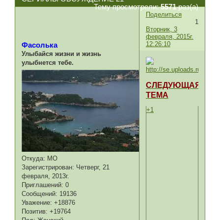
Тему просмотрели:
5571
раз(а)
Поделиться
1
Вторник, 3
февраля, 2015г.
12:26:10
Фасолька
Улыбайся жизни и жизнь
улыбнется тебе.
СЛЕДУЮЩАЯ
ТЕМА
+1
Откуда:
МО
Зарегистрирован
: Четверг, 21
февраля, 2013г.
Приглашений:
0
Сообщений:
19136
Уважение:
+18876
Позитив:
+19764